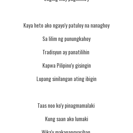
Kaya heto ako ngayo'y patuloy na nanaghoy
Sa lilim ng punungkahoy
Tradisyun ay panatilihin 
Kapwa Pilipino'y gisingin
Lupang sinilangan ating ibigin
Taas noo ko'y pinagmamalaki 
Kung saan ako lumaki
Wika'y makapangyarihan 