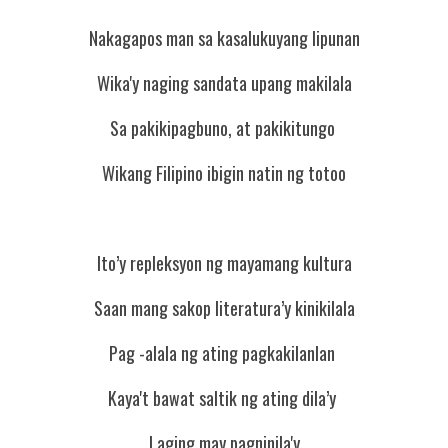
Nakagapos man sa kasalukuyang lipunan
Wika'y naging sandata upang makilala
Sa pakikipagbuno, at pakikitungo 
Wikang Filipino ibigin natin ng totoo
Ito’y repleksyon ng mayamang kultura
Saan mang sakop literatura’y kinikilala
Pag -alala ng ating pagkakilanlan 
Kaya't bawat saltik ng ating dila’y 
Laging may pagninila'y