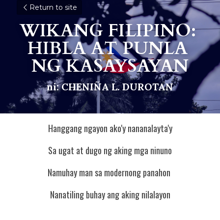
Return to site
WIKANG FILIPINO: 
HIBLA AT PUNLA 
NG KASAYSAYAN
ni: CHENIÑA L. DUROTAN
Hanggang ngayon ako'y nananalayta'y
Sa ugat at dugo ng aking mga ninuno
Namuhay man sa modernong panahon 
Nanatiling buhay ang aking nilalayon