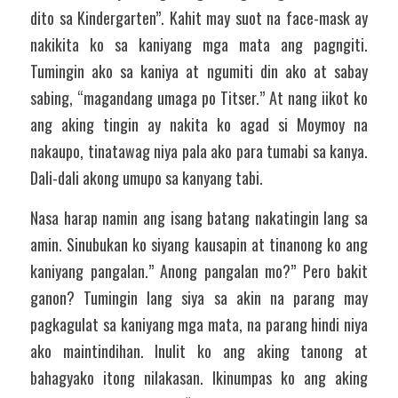
dito sa Kindergarten”. Kahit may suot na face-mask ay 
nakikita ko sa kaniyang mga mata ang pagngiti. 
Tumingin ako sa kaniya at ngumiti din ako at sabay 
sabing, “magandang umaga po Titser.” At nang iikot ko 
ang aking tingin ay nakita ko agad si Moymoy na 
nakaupo, tinatawag niya pala ako para tumabi sa kanya. 
Dali-dali akong umupo sa kanyang tabi. 
Nasa harap namin ang isang batang nakatingin lang sa 
amin. Sinubukan ko siyang kausapin at tinanong ko ang 
kaniyang pangalan.” Anong pangalan mo?” Pero bakit 
ganon? Tumingin lang siya sa akin na parang may 
pagkagulat sa kaniyang mga mata, na parang hindi niya 
ako maintindihan. Inulit ko ang aking tanong at 
bahagyako itong nilakasan. Ikinumpas ko ang aking 