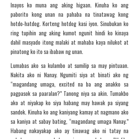
Inayos ko muna ang aking higaan. Kinuha ko ang 
paborito kong unan na pahaba na tinatawag kong 
hotdo-hatdog. Korteng hotdog kasi iyon. Sinubukan ko 
ring tupihin ang aking kumot ngunit hindi ko kinaya 
dahil masyado itong malaki at mahaba kaya nilukot at 
pinatong ko ito sa ibabaw ng unan.
Lumabas ako sa kulambo at sumilip sa may pintuaan. 
Nakita ako ni Nanay. Ngumiti siya at binati ako ng 
“magandang umaga, excited na ba ang anakko sa 
pagpasok sa paaralan?” Tanong niya sa akin. Tumakbo 
ako at niyakap ko siya habang may hawak pa siyang 
sandok. Kinuha ko ang kaniyang kamay at nagmano ako 
sa kaniya at sabay bating, “magandang umaga Nanay.”  
Habang nakayakap ako ay tinawag ako ni tatay na 