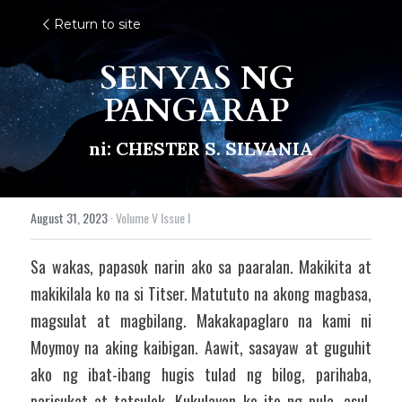
Return to site
SENYAS NG 
PANGARAP 
ni: CHESTER S. SILVANIA
August 31, 2023
·
Volume V Issue I
Sa wakas, papasok narin ako sa paaralan. Makikita at 
makikilala ko na si Titser. Matututo na akong magbasa, 
magsulat at magbilang. Makakapaglaro na kami ni 
Moymoy na aking kaibigan. Aawit, sasayaw at guguhit 
ako ng ibat-ibang hugis tulad ng bilog, parihaba, 
parisukat at tatsulok. Kukulayan ko ito ng pula, asul, 