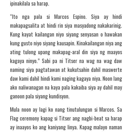
ipinakilala sa harap.
“Ito nga pala si Marcos Espino. Siya ay hindi 
makapagsalita at hindi rin siya masyadong nakakarinig. 
Kung kayat kailangan niyo siyang senyasan o hawakan 
kung gusto niyo siyang kausapin. Kinakailangan niya ang 
ating tulong upang makapag-aral din siya ng maayos 
kagaya ninyo.” Sabi pa ni Titser na wag na wag daw 
naming siya pagtatawan at kukutsahin dahil maswerte 
daw kami dahil hindi kami naging kagaya niya. Noon lang 
ako naliwanagan na kaya pala kakaiba siya ay dahil may 
ganoon pala siyang kundisyon. 
Mula noon ay lagi ko nang tinutulungan si Marcos. Sa 
Flag ceremony kapag si Titser ang nagbi-beat sa harap 
ay inaayos ko ang kaniyang linya. Kapag malayo naman 