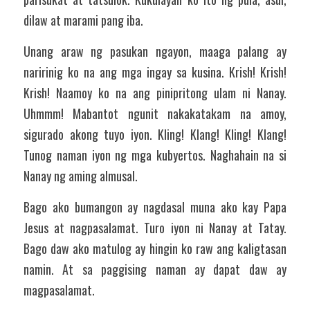
dilaw at marami pang iba. 
Unang araw ng pasukan ngayon, maaga palang ay 
naririnig ko na ang mga ingay sa kusina. Krish! Krish! 
Krish! Naamoy ko na ang pinipritong ulam ni Nanay. 
Uhmmm! Mabantot ngunit nakakatakam na amoy, 
sigurado akong tuyo iyon. Kling! Klang! Kling! Klang! 
Tunog naman iyon ng mga kubyertos. Naghahain na si 
Nanay ng aming almusal. 
Bago ako bumangon ay nagdasal muna ako kay Papa 
Jesus at nagpasalamat. Turo iyon ni Nanay at Tatay. 
Bago daw ako matulog ay hingin ko raw ang kaligtasan 
namin. At sa paggising naman ay dapat daw ay 
magpasalamat. 