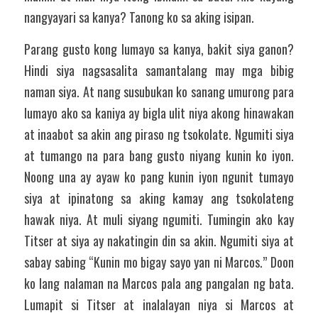
nangyayari sa kanya? Tanong ko sa aking isipan. 
Parang gusto kong lumayo sa kanya, bakit siya ganon? 
Hindi siya nagsasalita samantalang may mga bibig 
naman siya. At nang susubukan ko sanang umurong para 
lumayo ako sa kaniya ay bigla ulit niya akong hinawakan 
at inaabot sa akin ang piraso ng tsokolate. Ngumiti siya 
at tumango na para bang gusto niyang kunin ko iyon. 
Noong una ay ayaw ko pang kunin iyon ngunit tumayo 
siya at ipinatong sa aking kamay ang tsokolateng 
hawak niya. At muli siyang ngumiti. Tumingin ako kay 
Titser at siya ay nakatingin din sa akin. Ngumiti siya at 
sabay sabing “Kunin mo bigay sayo yan ni Marcos.” Doon 
ko lang nalaman na Marcos pala ang pangalan ng bata. 
Lumapit si Titser at inalalayan niya si Marcos at 