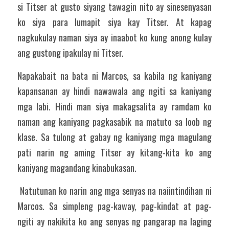
si Titser at gusto siyang tawagin nito ay sinesenyasan 
ko siya para lumapit siya kay Titser. At kapag 
nagkukulay naman siya ay inaabot ko kung anong kulay 
ang gustong ipakulay ni Titser.
Napakabait na bata ni Marcos, sa kabila ng kaniyang 
kapansanan ay hindi nawawala ang ngiti sa kaniyang 
mga labi. Hindi man siya makagsalita ay ramdam ko 
naman ang kaniyang pagkasabik na matuto sa loob ng 
klase. Sa tulong at gabay ng kaniyang mga magulang 
pati narin ng aming Titser ay kitang-kita ko ang 
kaniyang magandang kinabukasan. 
 Natutunan ko narin ang mga senyas na naiintindihan ni 
Marcos. Sa simpleng pag-kaway, pag-kindat at pag-
ngiti ay nakikita ko ang senyas ng pangarap na laging 