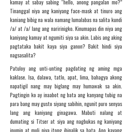
kamay at sabay sabing “hello, anong pangalan mo?” 
Tinanggal niya ang kaniyang face-mask at tinuro ang 
kaniang bibig na wala namang lumalabas na salita kundi 
/a/ at /a/ lang ang naririnigko. Kinumapas din niya ang 
kaniyang kamay at ngumiti siya sa akin. Labis ang aking 
pagtataka bakit kaya siya ganon? Bakit hindi siya 
nagsasalita? 
Patuloy ang unti-unting pagdating ng aming mga 
kaklase. Isa, dalawa, tatlo, apat, lima, bahagya akong 
napatigil nang may biglang may humawak sa akin. 
Pagtingin ko ay inaabot ng bata ang kanyang tubig na 
para bang may gusto siyang sabihin, ngunit puro senyas 
lang ang kaniyang ginagawa. Mabuti nalang at 
dumating si Titser at siya ang nagbukas ng kaniyang 
inumin at muli niya itong ibinalik sa bata. Ano kayang 