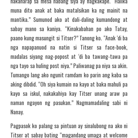
nakaharap sa mesa habang siya ay nagkakape. “Halika 
muna dito anak at baka matalsikan ka ng mainit na 
mantika.” Sumunod ako at dali-daling kumandong at 
sabay mano sa kaniya. “Kinakabahan po ako Tatay, 
paano kung masungit si Titser?” Tanong ko. “Anak ‘di ba 
nga napapanuod na natin si Titser sa face-book, 
madalas siyang nag-popost at ‘di ba tawang-tawa pa 
nga tayo sa huling post niya.” Paliwanag pa niya sa akin. 
Tumango lang ako ngunit ramdam ko parin ang kaba sa 
aking dibdid. “Oh siya kumain na kayo at baka mahuli pa 
kayo sa iskul, nakakahiya kay Titser unang araw pa 
naman ngayon ng pasukan.” Nagmamadaling sabi ni 
Nanay.
Pagpasok ko palang sa pintuan ay sinalubong na ako ni 
Titser at sabay bating “magandang umaga at welcome 