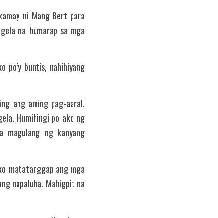
 kamay ni Mang Bert para 
ngela na humarap sa mga 
 po’y buntis, nahihiyang 
ng ang aming pag-aaral. 
ela. Humihingi po ako ng 
a magulang ng kanyang 
iko matatanggap ang mga 
ng napaluha. Mahigpit na 