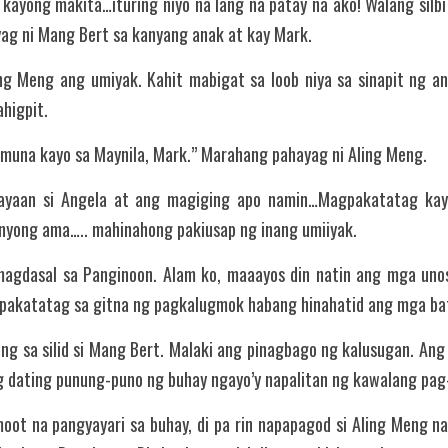
 kayong makita…ituring niyo na lang na patay na ako! Walang silbi
yag ni Mang Bert sa kanyang anak at kay Mark.
ling Meng ang umiyak. Kahit mabigat sa loob niya sa sinapit ng an
higpit.
muna kayo sa Maynila, Mark.” Marahang pahayag ni Aling Meng.
yaan si Angela at ang magiging apo namin…Magpakatatag kayo
nyong ama….. mahinahong pakiusap ng inang umiiyak.
gdasal sa Panginoon. Alam ko, maaayos din natin ang mga unos 
papakatatag sa gitna ng pagkalugmok habang hinahatid ang mga ba
ng sa silid si Mang Bert. Malaki ang pinagbago ng kalusugan. Ang
 dating punung-puno ng buhay ngayo’y napalitan ng kawalang pag
oot na pangyayari sa buhay, di pa rin napapagod si Aling Meng na