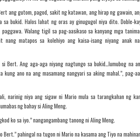
Bert ang gutom, pagod, sakit ng katawan, ang hirap ng gawain, ang
 sa bukid. Halos lahat ng oras ay ginugugol niya dito. Doble-kay
a paggawa. Walang tigil sa pag-aasikaso sa kanyang mga taniman.
pit nang matapos sa kolehiyo ang kaisa-isang niyang anak na
a si Bert. Ang aga-aga niyang nagtungo sa bukid…lumubog na an
ka kung ano na ang masamang nangyari sa aking mahal.”, pag-aaa
li, narinig niya ang sigaw ni Mario mula sa tarangkahan ng kani
 lumabas ng bahay si Aling Meng.
ngkod ko sa iyo.” nangangambang tanong ni Aling Meng.
iyo Bert.” pahingal na tugon ni Mario na kasama ang Tiyo na mahina