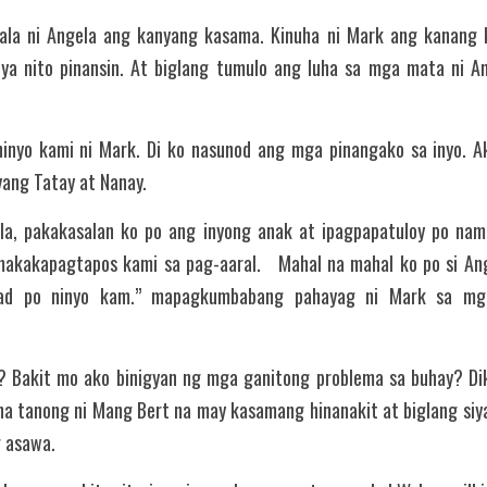
ilala ni Angela ang kanyang kasama. Kinuha ni Mark ang kanang
iya nito pinansin. At biglang tumulo ang luha sa mga mata ni A
inyo kami ni Mark. Di ko nasunod ang mga pinangako sa inyo. Ako
yang Tatay at Nanay.
a, pakakasalan ko po ang inyong anak at ipagpapatuloy po nami
kakapagtapos kami sa pag-aaral.   Mahal na mahal ko po si Ang
ad po ninyo kam.” mapagkumbabang pahayag ni Mark sa mg
o? Bakit mo ako binigyan ng mga ganitong problema sa buhay? D
 na tanong ni Mang Bert na may kasamang hinanakit at biglang siya
g asawa.