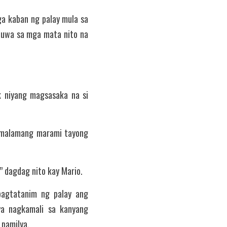
a kaban ng palay mula sa 
 tuwa sa mga mata nito na 
 niyang magsasaka na si 
malamang marami tayong 
” dagdag nito kay Mario.
pagtatanim ng palay ang 
ya nagkamali sa kanyang 
 pamilya.