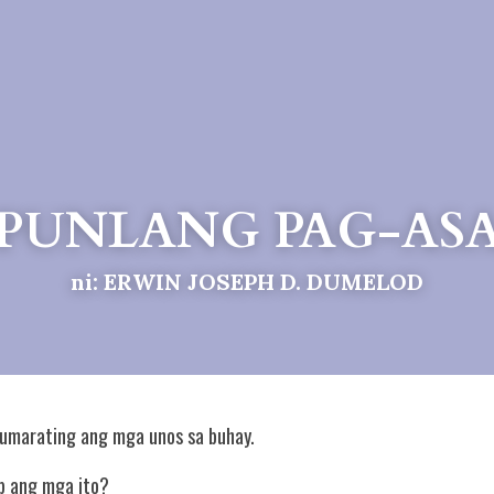
PUNLANG PAG-AS
ni: ERWIN JOSEPH D. DUMELOD
marating ang mga unos sa buhay. 
p ang mga ito?