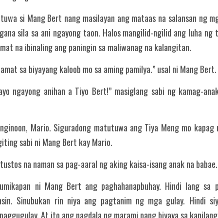
tuwa si Mang Bert nang masilayan ang mataas na salansan ng mg
gana sila sa ani ngayong taon. Halos mangilid-ngilid ang luha ng
mat na ibinaling ang paningin sa maliwanag na kalangitan.
amat sa biyayang kaloob mo sa aming pamilya.” usal ni Mang Bert.
o ngayong anihan a Tiyo Bert!” masiglang sabi ng kamag-anak
anginoon, Mario. Siguradong matutuwa ang Tiya Meng mo kapag 
iting sabi ni Mang Bert kay Mario.
ustos na naman sa pag-aaral ng aking kaisa-isang anak na babae.
gsumikapan ni Mang Bert ang paghahanapbuhay. Hindi lang sa 
sin. Sinubukan rin niya ang pagtanim ng mga gulay. Hindi si
aggugulay. At ito ang nagdala ng marami pang biyaya sa kanilang