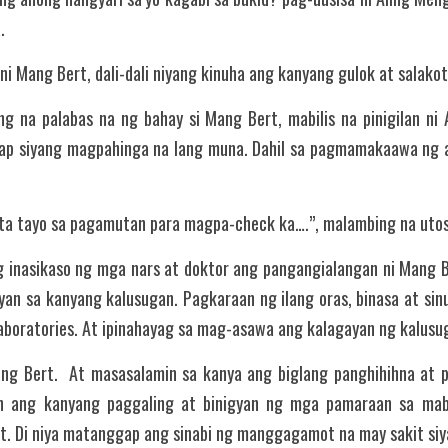
.
 Mang Bert, dali-dali niyang kinuha ang kanyang gulok at salakot 
g na palabas na ng bahay si Mang Bert, mabilis na pinigilan ni
ap siyang magpahinga na lang muna. Dahil sa pagmamakaawa ng as
nta tayo sa pagamutan para magpa-check ka….”, malambing na utos
inasikaso ng mga nars at doktor ang pangangialangan ni Mang Be
an sa kanyang kalusugan. Pagkaraan ng ilang oras, binasa at sinu
aboratories. At ipinahayag sa mag-asawa ang kalagayan ng kalusu
ng Bert.  At masasalamin sa kanya ang biglang panghihihna at 
n ang kanyang paggaling at binigyan ng mga pamaraan sa mabil
t. Di niya matanggap ang sinabi ng manggagamot na may sakit siy