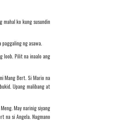
na paggaling ng asawa.
oob. Pilit na inaalo ang 
i Mang Bert. Si Mario na 
bukid. Upang malibang at 
 Meng. May narinig siyang 
t na si Angela. Nagmano 