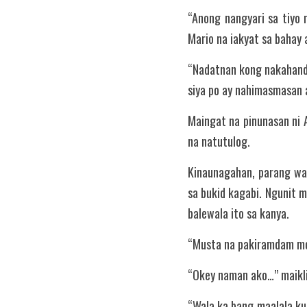
“Anong nangyari sa tiyo 
Mario na iakyat sa bahay
“Nadatnan kong nakahandu
siya po ay nahimasmasan a
Maingat na pinunasan ni 
na natutulog.
Kinaunagahan, parang wal
sa bukid kagabi. Ngunit 
balewala ito sa kanya.
“Musta na pakiramdam mo,
“Okey naman ako…” maikli
“Wala ka bang maalala kun