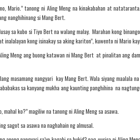
mo, Mario.” tanong ni Aling Meng na kinakabahan at natataranta. D
 ang nanghihinang si Mang Bert.
say sa kubo si Tiyo Bert na walang malay.  Marahan kong binangon
t inalalayan kong isinakay sa aking kariton”, kuwento ni Mario kay
Aling Meng ang buong katawan ni Mang Bert  at pinalitan ang dam
ang masamang nangyari  kay Mang Bert. Wala siyang maalala na 
mababakas sa kanyang mukha ang kaunting panghihina  na nagtungo
 mahal ko?” magiliw na tanong ni Aling Meng sa asawa.
ng sagot sa asawa na naghahain ng almusal.
g anong nangyari sa’yo kagabi sa bukid? pag-uusisa ni Aling Meng