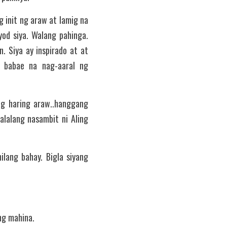
 init ng araw at lamig na 
od siya. Walang pahinga. 
 Siya ay inspirado at at 
 babae na nag-aaral ng 
g haring araw..hanggang 
lalang nasambit ni Aling 
lang bahay. Bigla siyang 
ng mahina.