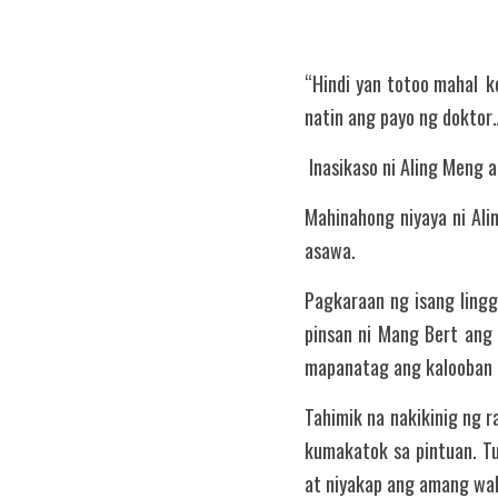
“Hindi yan totoo mahal	ko! Wala akong sakit….. bulong ni Mang Bert. “Mabilis kang gagaling mahal ko kung susundin 
natin ang payo ng doktor
 Inasikaso ni Aling Meng
Mahinahong niyaya ni Ali
asawa.
Pagkaraan ng isang lingg
pinsan ni Mang Bert ang 
mapanatag ang kalooban n
Tahimik na nakikinig ng r
kumakatok sa pintuan. T
at niyakap ang amang wal