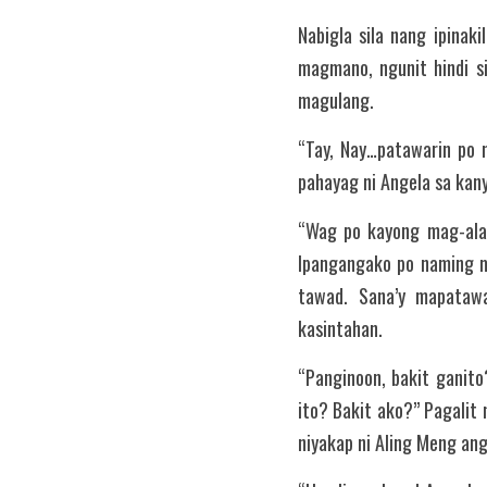
Nabigla sila nang ipinak
magmano, ngunit hindi s
magulang.
“Tay, Nay…patawarin po n
pahayag ni Angela sa kan
“Wag po kayong mag-alal
Ipangangako po naming ma
tawad. Sana’y mapataw
kasintahan.
“Panginoon, bakit ganit
ito? Bakit ako?” Pagalit
niyakap ni Aling Meng an