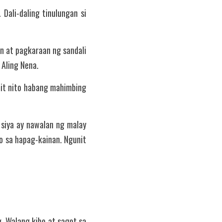
ali-daling tinulungan si 
 at pagkaraan ng sandali 
 Aling Nena. 
it nito habang mahimbing 
siya ay nawalan ng malay 
 sa hapag-kainan. Ngunit 
. Walang kibo at sagot sa 