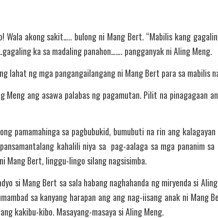
…gagaling ka sa madaling panahon……. pangganyak ni Aling Meng.
 ang lahat ng mga pangangailangang ni Mang Bert para sa mabilis 
ng Meng ang asawa palabas ng pagamutan. Pilit na pinagagaan ang l
ong pamamahinga sa pagbubukid, bumubuti na rin ang kalagayan n
pansamantalang kahalili niya sa  pag-aalaga sa mga pananim sa 
i Mang Bert, linggu-lingo silang nagsisimba.
adyo si Mang Bert sa sala habang naghahanda ng miryenda si Aling
umambad sa kanyang harapan ang ang nag-iisang anak ni Mang Ber
ang kakibu-kibo. Masayang-masaya si Aling Meng. 