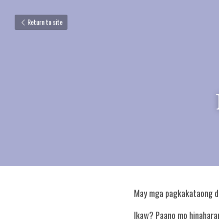
Return to site
May mga pagkakataong du
Ikaw? Paano mo hinahara