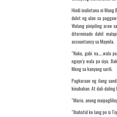
Hindi inalintana ni Mang 
dulot ng ulan sa paggawa
Walang pinipiling araw s
diterminado dahil mala
accountancy sa Maynila.
“Naku, gabi na…..wala p
ngayo’y wala pa siya. Ba
Meng sa kanyang sarili.
Pagkaraan ng ilang sanda
kinabahan. At dali-daling
“Mario, anong maipaglili
“Ihahatid ko lang po si T