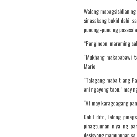
Walang mapagsisidlan ng 
sinasakang bukid dahil sa
punong -puno ng pasasala
“Panginoon, maraming sal
“Mukhang makababawi tay
Mario.
“Talagang mabait ang P
ani ngayong taon.” may ng
“At may karagdagang pant
Dahil dito, lalong pina
pinagtuunan niya ng pan
desisyong mamuhunan sa p