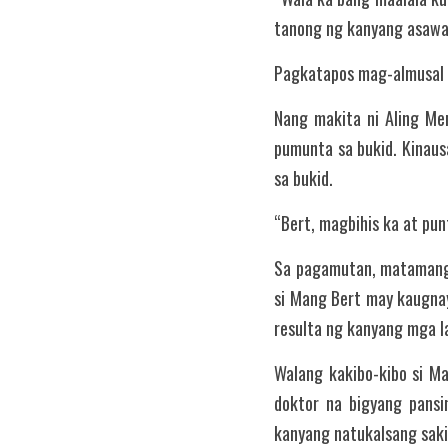
tanong ng kanyang asawa
Pagkatapos mag-almusal ni
Nang makita ni Aling Men
pumunta sa bukid. Kinaus
sa bukid.
“Bert, magbihis ka at pu
Sa pagamutan, matamang 
si Mang Bert may kaugnay
resulta ng kanyang mga l
Walang kakibo-kibo si Ma
doktor na bigyang pansi
kanyang natukalsang saki