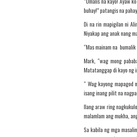
“Umalis na kayo! Ayaw ko
buhay!” patangis na paha
Di na rin mapigilan ni A
Niyakap ang anak nang ma
“Mas mainam na  bumalik 
Mark, “wag mong pababa
Matatanggap di kayo ng i
“ Wag kayong mapagod ma
isang inang pilit na nag
Ilang araw ring nagkukulo
malamlam ang mukha, ang
Sa kabila ng mga masalim