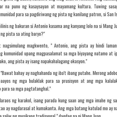
ugar na puno ng kasaysayan at mayamang kultura. Tuwing sasa
unidad para sa pagdiriwang ng pista ng kanilang patron, si San Is
linis ng bakuran si Antonio kasama ang kanyang lolo na si Mang Jua
ng pista sa ating baryo?"
 nagsimulang magkwento, " Antonio, ang pista ay hindi lamang 
g komunidad upang magpasalamat sa mga biyayang natamo at ipa
ako, ang pista ay isang napakahalagang okasyon."
 "Bawat bahay ay naghahanda ng iba't ibang putahe. Merong adobo, 
aayos ng mga bulaklak para sa prusisyon at ang mga kalalak
 para sa mga pagtatanghal."
daraos ng karakol, isang parada kung saan ang mga imahe ng sa
ao ay nagdarasal at kumakanta. Ang mga batang katulad mo ay n
 saliw ng musikang tradisyonal," dagdag pa ni Mang Juan.