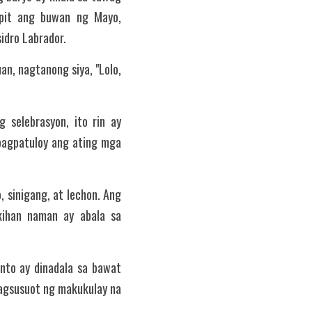
pit ang buwan ng Mayo, 
idro Labrador.
n, nagtanong siya, "Lolo, 
selebrasyon, ito rin ay 
gpatuloy ang ating mga 
sinigang, at lechon. Ang 
ihan naman ay abala sa 
nto ay dinadala sa bawat 
agsusuot ng makukulay na 