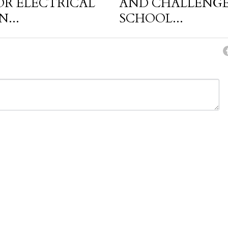
OR ELECTRICAL
AND CHALLENGE
...
SCHOOL...
cel