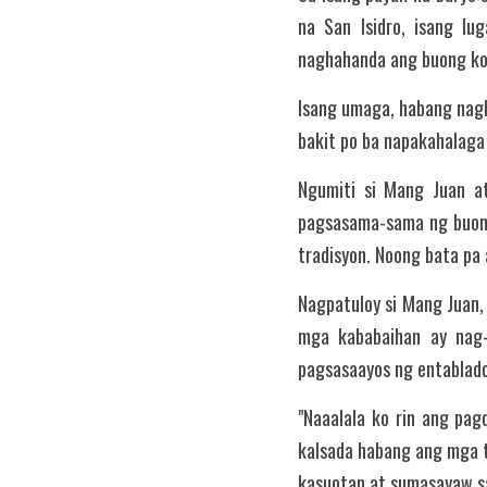
na San Isidro, isang l
naghahanda ang buong kom
Isang umaga, habang nagli
bakit po ba napakahalaga 
Ngumiti si Mang Juan at
pagsasama-sama ng buon
tradisyon. Noong bata pa 
Nagpatuloy si Mang Juan,
mga kababaihan ay nag-
pagsasaayos ng entablado
"Naaalala ko rin ang pag
kalsada habang ang mga t
kasuotan at sumasayaw sa