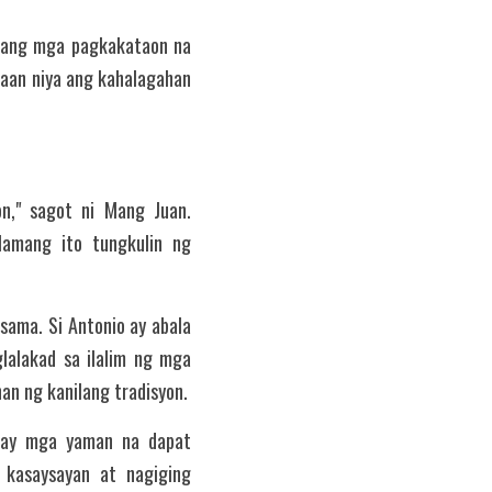
a ang mga pagkakataon na 
aan niya ang kahalagahan 
," sagot ni Mang Juan. 
lamang ito tungkulin ng 
ama. Si Antonio ay abala 
alakad sa ilalim ng mga 
an ng kanilang tradisyon.
 ay mga yaman na dapat 
kasaysayan at nagiging 