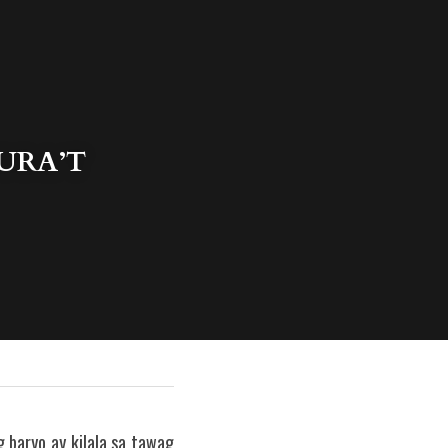
RA’T 
 baryo ay kilala sa tawag 