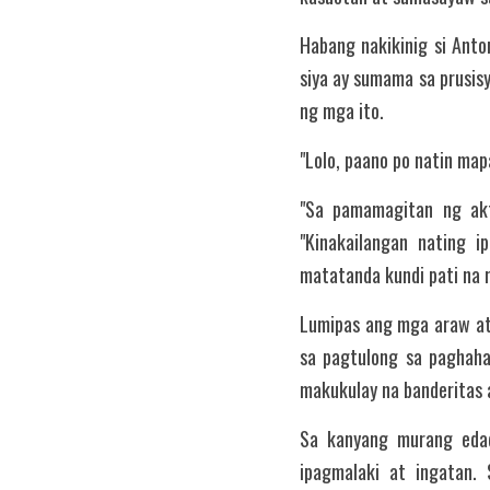
Habang nakikinig si Anto
siya ay sumama sa prusis
ng mga ito.
"Lolo, paano po natin map
"Sa pamamagitan ng akt
"Kinakailangan nating i
matatanda kundi pati na 
Lumipas ang mga araw at 
sa pagtulong sa paghaha
makukulay na banderitas 
Sa kanyang murang edad
ipagmalaki at ingatan.