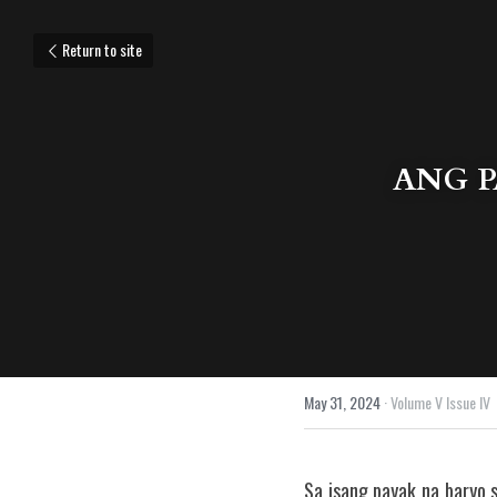
Return to site
ANG P
May 31, 2024
·
Volume V Issue IV
Sa isang payak na baryo s