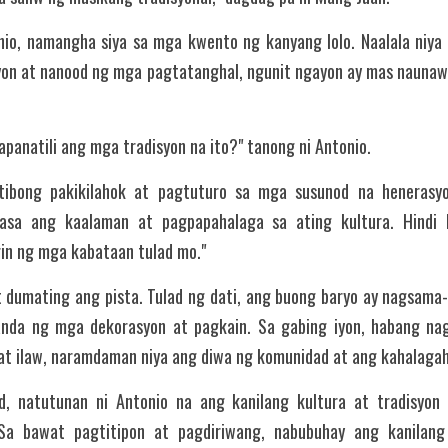
nio, namangha siya sa mga kwento ng kanyang lolo. Naalala niy
yon at nanood ng mga pagtatanghal, ngunit ngayon ay mas naunaw
apanatili ang mga tradisyon na ito?" tanong ni Antonio.
ibong pakikilahok at pagtuturo sa mga susunod na henerasyon
pasa ang kaalaman at pagpapahalaga sa ating kultura. Hindi 
rin ng mga kabataan tulad mo."
dumating ang pista. Tulad ng dati, ang buong baryo ay nagsama-s
nda ng mga dekorasyon at pagkain. Sa gabing iyon, habang nagl
at ilaw, naramdaman niya ang diwa ng komunidad at ang kahalagah
, natutunan ni Antonio na ang kanilang kultura at tradisyon
 Sa bawat pagtitipon at pagdiriwang, nabubuhay ang kanilang 