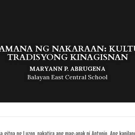
AMANA NG NAKARAAN: KULTU
TRADISYONG KINAGISNAN
MARYANN P. ABRUGENA
Balayan East Central School
a gitna ng Luzon, nakatira ang mag-anak ni Antonio. Ang kanilang