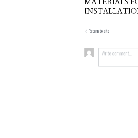
MATERIALS F
INSTALLATION
Return to site
Submit
Can