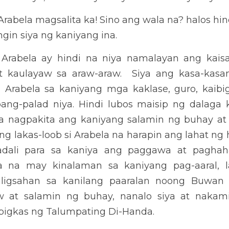
a magsalita ka! Sino ang wala na? halos hindi makapagsalita si Ar
 ay hindi na niya namalayan ang kaisa-isang salamin ng kaniyang b
ma niya sa tuwing makikisalamuha si Arabela sa kaniyang mga kakla
upang-palad niya. Hindi lubos maisip ng dalaga kung bakit bigl
lamin ng buhay at kaulayaw. Dahil sa kaniya, nagkaroon ng lakas-l
kaniyang buhay, naging madali para sa kaniya ang paggawa at 
 kinalaman sa kaniyang pag-aaral, lalo na nang sila’y magkaroon 
ika dahil sa kaniyang kaulayaw at salamin ng buhay, nanalo siya 
ng Talumpating Di-Handa.
itinuring niyang salamin ng buhay at kaulayaw. Muling bumalik sa 
Arabela ang unang liwanag sa mundong ginagalawan, saglit niyang 
malaki at hinangaan dahil sa taglay nitong kakaibang nagagawa 