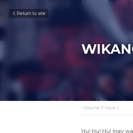
Return to site
WIK
August 31, 2023
·
Volume V Issue 
Hu! Hu! Hu! Inay wala na s