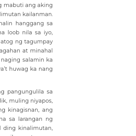
at salamin ng kultura na 
nagbigay kulay sa ating 
inawa babalik at babalik 
g kinagisnan.