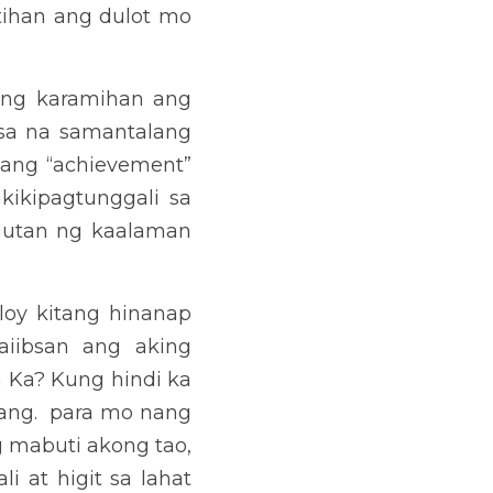
. Hinubog mong mabuti ang 
n.  kakausapin ko sila na 
lam ko namang malaki ang 
g tugatog ng tagumpay at 
. Malaki ang naiambag mo 
nang dahil sa iyo, kaya’t 
rabela dahil namalayan na 
g Pilipino ang kulturang 
an ng pakikipagtalastasan 
a babawi sila sa panahong 
s ng sambayanang Pilipino 
paniniwala, batas at mga 