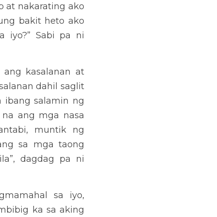
at ipinagmamalaki pa rin 
alaki dahil kabutihan ang 
 ng buhay at lalo na ang 
nspirasyon sa pagbuo ng 
pagtunggali sa araw-araw 
-aaral lalong-lalo na sa 
 ka na? Magbalik ka na, 
”. Nasaan ka? Nasaan Ka? 
mo nang awa! magbalik ka 
sa aking kapuwa. Alam ko 