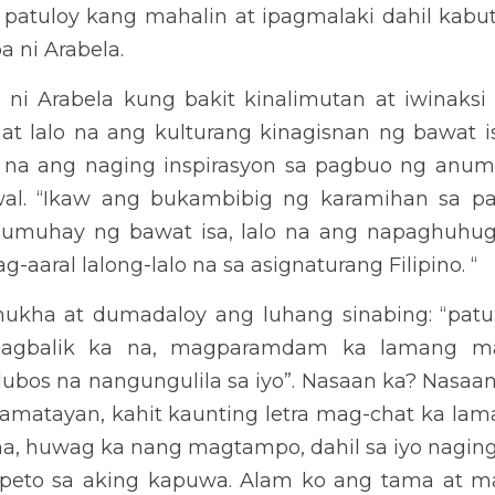
 sa lahat may takot sa Diyos. Ang lahat nang ito ay dahil sa iyo
 ang kulturang aking kinagisnan. Hindi kita malilimutan kailanma
halagahan, at mahalin hanggang sa malagutan sila ng hininga. A
o, maaalala nila na ikaw ang dahilan kung bakit narating nila an
yang buhay. Alalahanin mong pinahalagahan at minahal ka rin nila
ila, naging salamin ka ng aming kultura. Umusbong ang kabihasnan 
angako sa iyo, muli ka nilang yayapusin.
 sa kaniyang paghahanap, naibsan ang pangungulila sa kaniya ni A
malik, muling niyapos, minahal, at pinahalagahan ng sambayanan
lipino. Muli siyang isinangkot sa lahat ng gawain lalo na sa larang
ahil sa matagal-tagal ding kinalimutan, napagtanto ng karamihan n
ensyon at minahal ang salamin ng kultura. kaya’t muli siyang yinapo
na gamitin siya sa pakikipagtalastasan, sa mga babala, kautusan, 
kasangkot at tampulan ng lahat. 