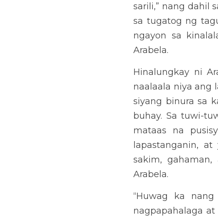
pa ni Arabela.
“Huwag ka nang magtampo 
sa kanila at lalong bukam
dulot mo sa amin.” Banggi
Hindi lubos maisip ni Ar
kulturang kinagisnan ng
anumang “achievement” ng
na pamumuhay ng bawat is
asignaturang Filipino. “
Makulimlim ang mukha at
magparamdam ka lamang ma
Kung hindi ka magpakita 
na, huwag ka nang magtam