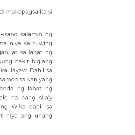
abela nang tanungin siya 
uhay at kaulayaw sa araw-
se, guro, kaibigan, at sa 
ang lumisan at hindi na 
oob si Arabela na harapin 
paghahanda ng lahat ng 
ng paligsahan sa kanilang 
at nakamit niya ang unang 
kaniyang balintataw ang: 
nakasama, pinahalagahan, 
sa sangkatauhan.” Kaya’t 