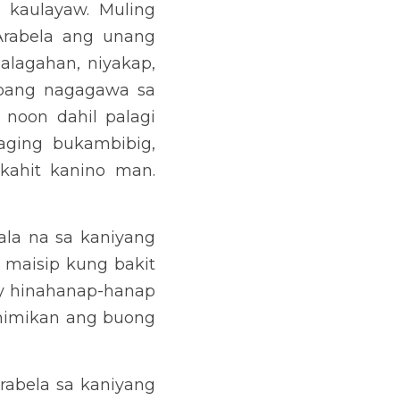
g, nakakausap araw-araw, 
ino man. Nabago niya ang 
g kaulayaw at salamin ng 
 bula na sa tuwi-tuwina’y 
n ang buong magdamag. 
i,” nang dahil sa iyo ay 
pa ni Arabela. “Ikaw ang 
o?” Sabi pa ni Arabela. 
 niya ang lahat ng taong 
 dahil sa pagyakap nila sa 
ang mga nasa mataas na 
, at yurakan ang iyong 
hindi sa kanila”, dagdag 