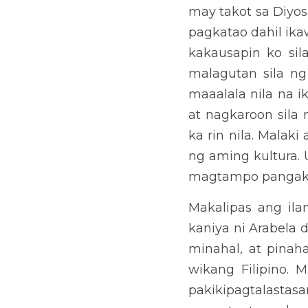
Muling naging masaya si 
naghubog ng buo niyang p
Alalahaning palagi, huw
buhay, naghubog ng ating
siya sa atin dahil pinaha
Previous