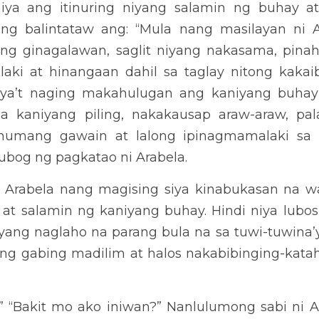
aniyang buhay noon dahil palagi siyang nandiyan sa kaniyang pilin
akasama sa anumang gawain at lalong ipinagmamalaki sa kahit kan
bela.
a nang magising siya kinabukasan na wala na sa kaniyang tabi an
a lubos maisip kung bakit bigla na lamang siyang naglaho na parang
o na sa hating gabing madilim at halos nakabibinging-katahimika
it mo ako iniwan?” Nanlulumong sabi ni Arabela sa kaniyang saril
 mga pangarap at nakarating ako sa tugatog ng tagumpay”, sabi 
ko ngayon sa kinalalagyan ko, may nagawa ba akong kasalanan sa iy
ng kaniyang balintataw, wala sa kaniya ang kasalanan at naalaala
may kasalanan dahil saglit siyang binura sa kanilang buhay marahil
. Sa tuwi-tuwina bukambibig ng mga tao ang mga ito, lalo na 
Naisip kong iwinaksi ka, isinantabi, muntik ng lapastanganin
mang sa mga taong sakim, gahaman, at mayabang, dahil niyapos ang 