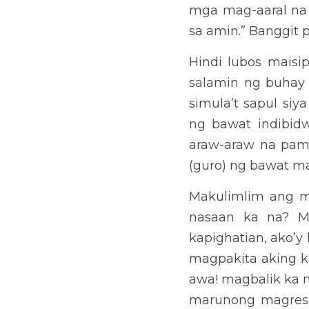
ang tama at mali at higit
aking pagkatao dahil ikaw
ika’y muling yakapin, pa
utang na loob nila sa iy
nagkaroon sila ng marang
sa lipunang ginagalawan n
huwag ka nang magtampo p
Makalipas ang ilang buwan
lamang niya na muling bu
kinagisnan, ang wikang Fi
at pakikilahok. Dahil mar
hindi binigyan nila ng at
at ipinag-utos sa lahat 
usapin, siya na muli ang 