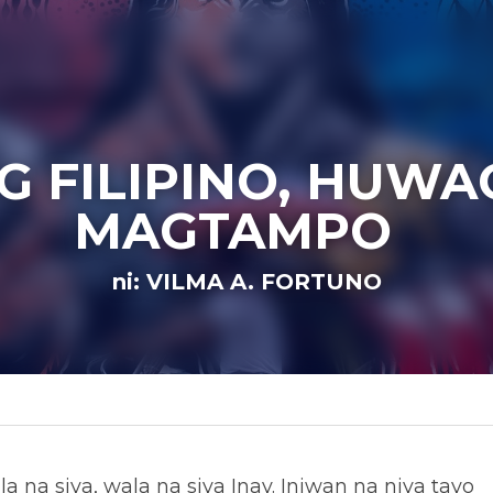
ANG FILIPINO, HU
KANG MAGTAMPO 
ni: VILMA A. FORTUNO
I
iya, wala na siya Inay. Iniwan na niya tayo