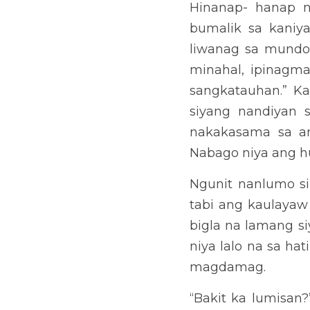
naging makahulugan ang k
palaging bukambibig, nak
hubog ng pagkatao ni Ara
Ngunit nanlumo si Arabel
kaniyang buhay. Hindi niy
hinahanap-hanap niya lal
“Bakit ka lumisan?” “Bak
nakamit ko ang ang aking
dahilan kung bakit heto a
Hinalungkay ni Arabela a
nasa kaniyang paligid ang 
ibang salamin ng buhay
pusisyon sa lipunan. “
pagkakakilanlan dahil la