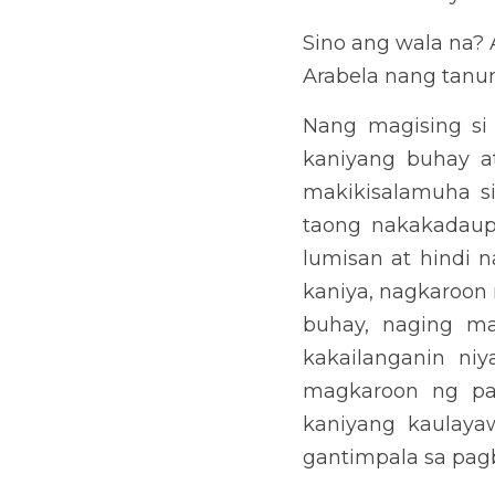
Sino ang wala na? Arabel
ng kaniyang ina.
Nang magising si Arabela
araw.  Siya ang kasa-kasa
lahat ng taong nakakada
nagpakita ang kaniyang sa
ang lahat ng hamon sa 
kakailanganin niya na may
paaralan noong Buwan ng W
gantimpala sa pagbigkas 
Hinanap- hanap niya ang 
“Mula nang masilayan ni 
niyakap, minahal, ipinag