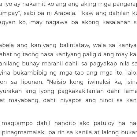
dahil nandito ako patuloy na nagmamahal sa iyo, nagpapahalaga 
bibig ka sa aking mga mag-aaral na patuloy kang mahalin at ipagm
t pa ni Arabela.
abela kung bakit kinalimutan at iwinaksi ng karamihan ang salamin
 bawat isa na samantalang simula’t sapul siya na ang naging i
 bawat indibidwal. “Ikaw ang bukambibig ng karamihan sa pakiki
a, lalo na ang napaghuhugutan ng kaalaman (guro) ng bawat mag
 dumadaloy ang luhang sinabing: “patuloy kitang hinanap nasaan
iibsan ang aking kapighatian, ako’y lubos na nangungulila sa iyo
aking kamatayan, kahit kaunting letra mag-chat ka lamang.  para 
po, dahil sa iyo naging mabuti akong tao, marunong magrespeto 