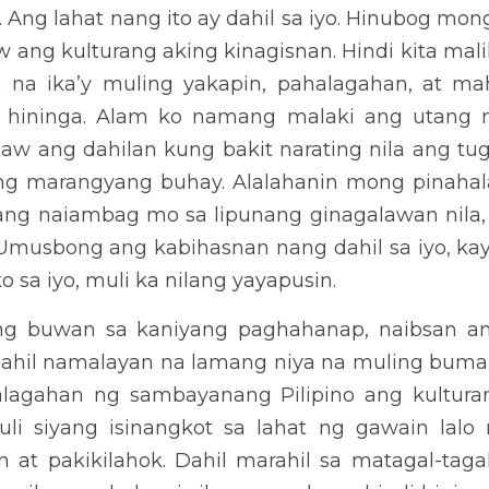
Arabela sa pagbabalik ng kaulayaw, salamin ng kaniyang buhay 
agkatao, naging makulay na muli ang kaniyang buhay.
ag kalilimutan, huwag iwaksi ang anumang bagay at sinuman ang 
 pagkatao at nakatulong nang lubos. Kahit ano pa man ang ating g
lagahan at minahal nating lubos ang nag-iisang salamin ng kulturan
DOWNLOAD PDF COPY HERE
Next