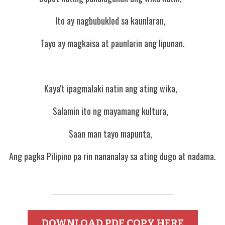
Ito ay nagbubuklod sa kaunlaran,  
Tayo ay magkaisa at paunlarin ang lipunan.
Kaya't ipagmalaki natin ang ating wika,  
Salamin ito ng mayamang kultura,  
Saan man tayo mapunta,  
Ang pagka Pilipino pa rin nananalay sa ating dugo at nadama.
DOWNLOAD PDF COPY HERE