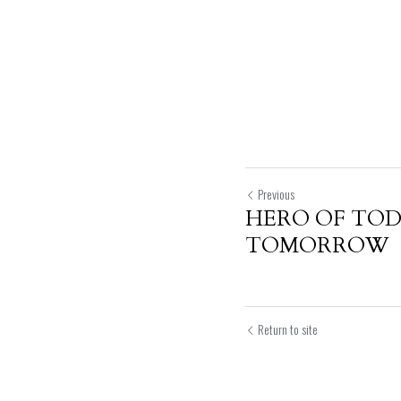
Previous
HERO OF TO
TOMORROW
Return to site