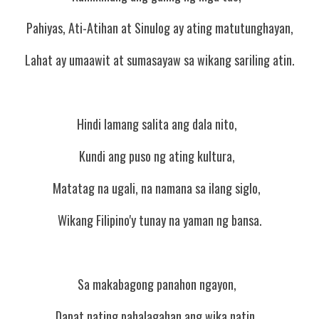
Pahiyas, Ati-Atihan at Sinulog ay ating matutunghayan,
Lahat ay umaawit at sumasayaw sa wikang sariling atin.
Hindi lamang salita ang dala nito,  
Kundi ang puso ng ating kultura,  
Matatag na ugali, na namana sa ilang siglo,  
Wikang Filipino'y tunay na yaman ng bansa.
Sa makabagong panahon ngayon,  
Dapat nating pahalagahan ang wika natin,  