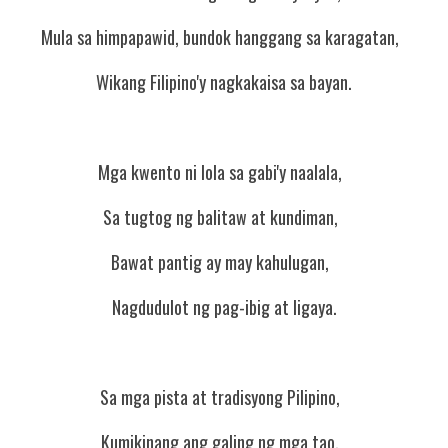
Mula sa himpapawid, bundok hanggang sa karagatan,  
Wikang Filipino'y nagkakaisa sa bayan.
Mga kwento ni lola sa gabi'y naalala,  
Sa tugtog ng balitaw at kundiman,  
Bawat pantig ay may kahulugan,  
Nagdudulot ng pag-ibig at ligaya.
Sa mga pista at tradisyong Pilipino,  
Kumikinang ang galing ng mga tao,  