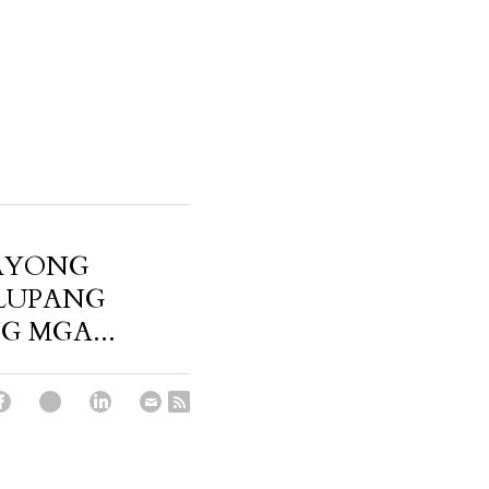
AYONG
LUPANG
 MGA...