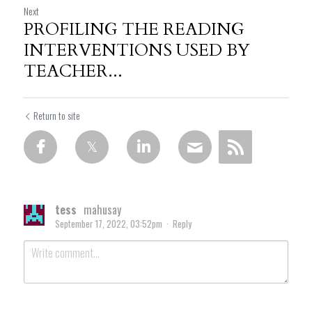
Next
PROFILING THE READING
INTERVENTIONS USED BY
TEACHER...
Return to site
tess
mahusay
September 17, 2022, 03:52pm
·
Reply