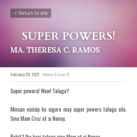
Return to site
SUPER POWERS!
MA. THERESA C. RAMOS
February 28, 2021
·
Volume II Issue III
Super powers! Wow! Talaga?
Minsan naiisip ko siguro may super powers talaga sila. 
Sina Mam Cruz at si Nanay.
Bakit? Iba kasi talaga sina Mam at si Nanay.