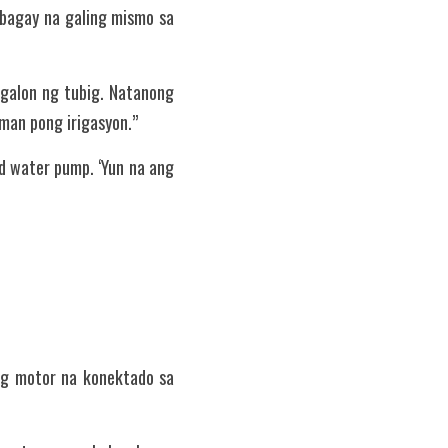
bagay na galing mismo sa 
galon ng tubig. Natanong 
man pong irigasyon.”
 water pump. ‘Yun na ang 
ng motor na konektado sa 