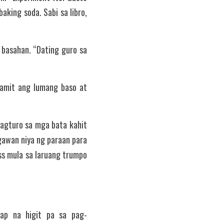
ing soda. Sabi sa libro, 
basahan. “Dating guro sa 
gamit ang lumang baso at 
magturo sa mga bata kahit 
gawan niya ng paraan para 
s mula sa laruang trumpo 
rap na higit pa sa pag-