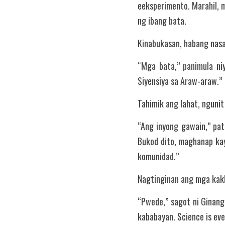
eeksperimento. Marahil, ma
ng ibang bata.
Kinabukasan, habang nasa 
“Mga bata,” panimula ni
Siyensiya sa Araw-araw.”
Tahimik ang lahat, nguni
“Ang inyong gawain,” patu
Bukod dito, maghanap kayo
komunidad.”
Nagtinginan ang mga kakl
“Pwede,” sagot ni Ginang
kababayan. Science is ever