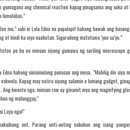
gumagana ang chemical reaction kapag pinagsama ang suka at bak
a lumalabas.”
Ben mo,” sabi ni Lola Edna na papalapit habang hawak ang basang 
g at hindi ka niya naabutan. Siguradong matutuwa ‘yon sa’yo.”
, totoo po ba na minsan siyang gumawa ng sariling microscope 
la Edna habang sinisimulang punasan ang mesa. “Mahilig din siya 
a eskwela. Kapag may natira siyang salamin o lumang gadget, gina
 Ang kwento nga, minsan raw ay ginamit niya ang magnifying glas
ahon ng malunggay.”
si Laya nga!”
akaibang init. Parang unti-unting nabubuo ang isang panga