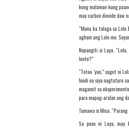
kong malaman kung paano 
may carbon dioxide daw n
“Mana ka talaga sa Lolo 
agham ang Lolo mo. Sayan
Napangiti si Laya. “Lola
lente?”
“Totoo ‘yan,” sagot ni Lo
hindi na siya nagtuturo s
magamit sa eksperimento.
para mapag-aralan ang d
Tumawa si Mico. “Parang 
Sa puso ni Laya, may k