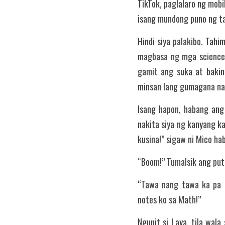
TikTok, paglalaro ng mobi
isang mundong puno ng ta
Hindi siya palakibo. Tahi
magbasa ng mga science 
gamit ang suka at bakin
minsan lang gumagana na
Isang hapon, habang ang
nakita siya ng kanyang k
kusina!” sigaw ni Mico ha
“Boom!” Tumalsik ang put
“Tawa nang tawa ka pa d
notes ko sa Math!”
Ngunit si Laya, tila wala 