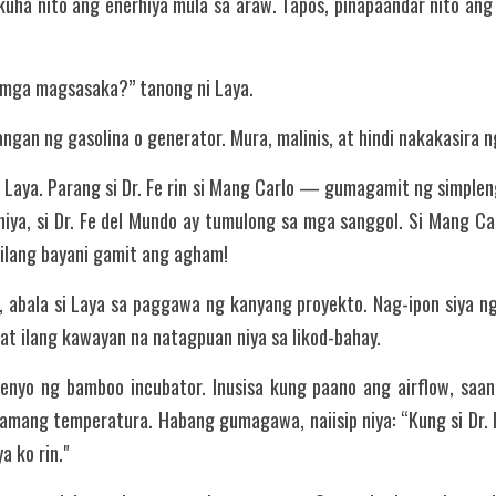
nukuha nito ang enerhiya mula sa araw. Tapos, pinapaandar nito an
 mga magsasaka?” tanong ni Laya.
langan ng gasolina o generator. Mura, malinis, at hindi nakakasira n
i Laya. Parang si Dr. Fe rin si Mang Carlo — gumagamit ng simplen
 niya, si Dr. Fe del Mundo ay tumulong sa mga sanggol. Si Mang C
ilang bayani gamit ang agham!
abala si Laya sa paggawa ng kanyang proyekto. Nag-ipon siya ng k
, at ilang kawayan na natagpuan niya sa likod-bahay.
senyo ng bamboo incubator. Inusisa kung paano ang airflow, saan d
amang temperatura. Habang gumagawa, naiisip niya: “Kung si Dr. 
a ko rin."