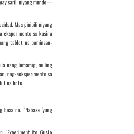
y may sarili niyang mundo—
idad. Mas pinipili niyang 
 eksperimento sa kusina 
mang tablet na paminsan-
la nang lumamig, muling 
an, nag-eeksperimento sa 
iit na bote.
 basa na. “Nabasa ‘yung 
in. “Experiment ito. Gusto 