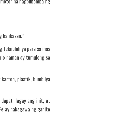
g motor na nagbubomba ng 
g kalikasan.”
g teknolohiya para sa mas 
arlo naman ay tumulong sa 
arton, plastik, bumbilya 
apat ilagay ang init, at 
Fe ay nakagawa ng ganito 