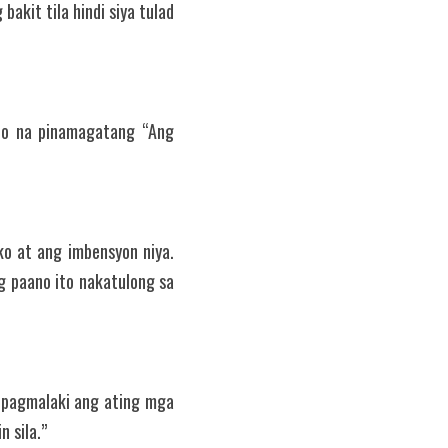
akit tila hindi siya tulad 
to na pinamagatang “Ang 
ko at ang imbensyon niya. 
g paano ito nakatulong sa 
ipagmalaki ang ating mga 
n sila.”