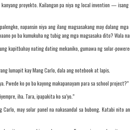
g kanyang proyekto. Kailangan pa niya ng local invention — isang 
palengke, napansin niya ang ilang magsasakang may dalang mga 
a, paano po ba kumukuha ng tubig ang mga magsasaka dito? Wala na
 ‘yung kapitbahay nating dating mekaniko, gumawa ng solar-powered
iyang lumapit kay Mang Carlo, dala ang notebook at lapis.
aya. Pwede ko po ba kayong makapanayam para sa school project?”
yempre, iha. Tara, ipapakita ko sa’yo.”
g Carlo, may solar panel na nakasandal sa bubong. Katabi nito a