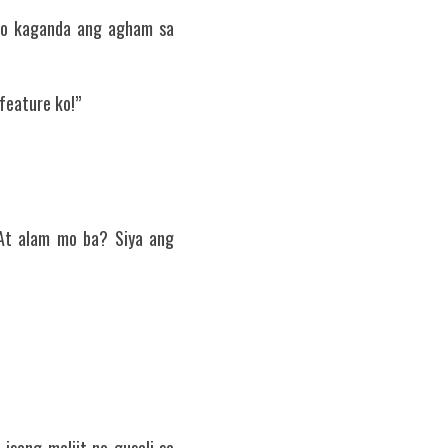
no kaganda ang agham sa 
feature ko!”
 At alam mo ba? Siya ang 