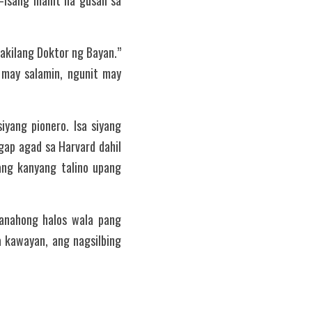
sang maliit na gusali sa 
Dakilang Doktor ng Bayan.” 
may salamin, ngunit may 
yang pionero. Isa siyang 
ap agad sa Harvard dahil 
ang kanyang talino upang 
anahong halos wala pang 
a kawayan, ang nagsilbing 