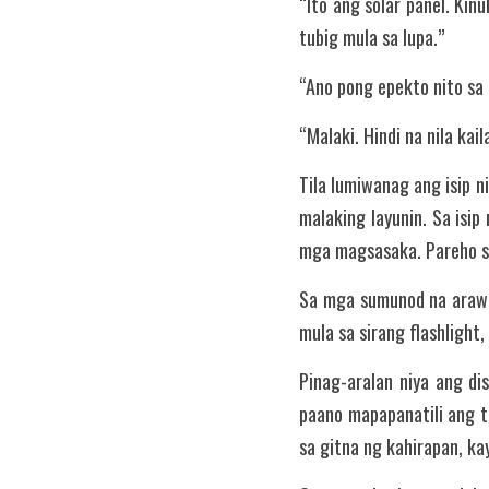
“Ito ang solar panel. Ki
tubig mula sa lupa.”
“Ano pong epekto nito sa
“Malaki. Hindi na nila kai
Tila lumiwanag ang isip n
malaking layunin. Sa isip
mga magsasaka. Pareho s
Sa mga sumunod na araw, 
mula sa sirang flashlight
Pinag-aralan niya ang di
paano mapapanatili ang t
sa gitna ng kahirapan, kay