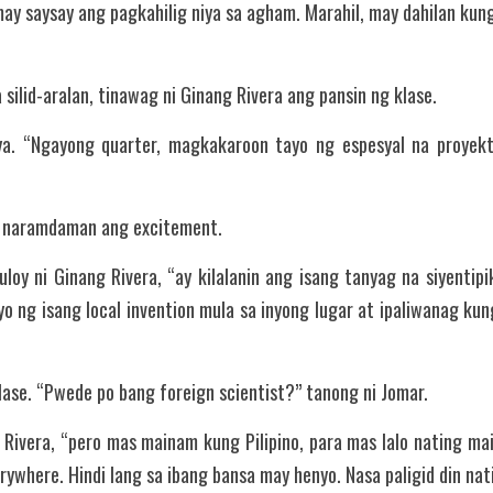
y saysay ang pagkahilig niya sa agham. Marahil, may dahilan kung b
silid-aralan, tinawag ni Ginang Rivera ang pansin ng klase.
ya. “Ngayong quarter, magkakaroon tayo ng espesyal na proyek
t naramdaman ang excitement.
loy ni Ginang Rivera, “ay kilalanin ang isang tanyag na siyentipi
 ng isang local invention mula sa inyong lugar at ipaliwanag kun
ase. “Pwede po bang foreign scientist?” tanong ni Jomar.
 Rivera, “pero mas mainam kung Pilipino, para mas lalo nating ma
ywhere. Hindi lang sa ibang bansa may henyo. Nasa paligid din nati