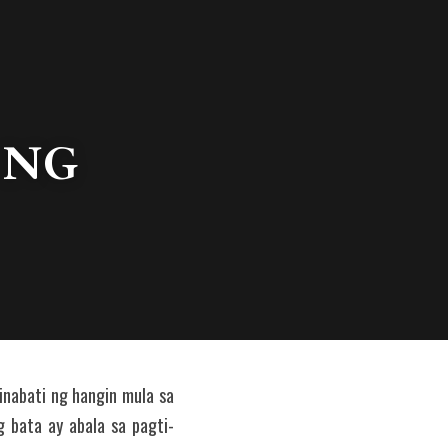
 NG 
inabati ng hangin mula sa 
g bata ay abala sa pagti-