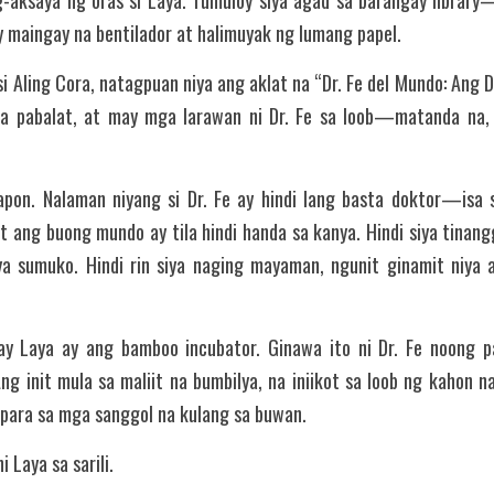
g-aksaya ng oras si Laya. Tumuloy siya agad sa barangay library—i
y maingay na bentilador at halimuyak ng lumang papel.
si Aling Cora, natagpuan niya ang aklat na “Dr. Fe del Mundo: Ang 
na pabalat, at may mga larawan ni Dr. Fe sa loob—matanda na, 
pon. Nalaman niyang si Dr. Fe ay hindi lang basta doktor—isa si
 ang buong mundo ay tila hindi handa sa kanya. Hindi siya tinangg
iya sumuko. Hindi rin siya naging mayaman, ngunit ginamit niya 
y Laya ay ang bamboo incubator. Ginawa ito ni Dr. Fe noong p
g init mula sa maliit na bumbilya, na iniikot sa loob ng kahon n
 para sa mga sanggol na kulang sa buwan.
 Laya sa sarili.