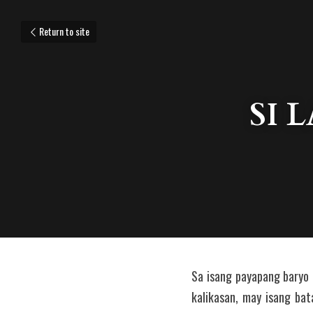
Return to site
SI 
Sa isang payapang baryo n
kalikasan, may isang bat