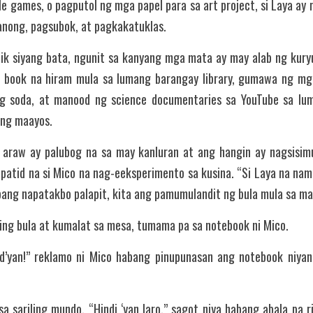
le games, o pagputol ng mga papel para sa art project, si Laya a
nong, pagsubok, at pagkakatuklas.
mik siyang bata, ngunit sa kanyang mga mata ay may alab ng kuryus
book na hiram mula sa lumang barangay library, gumawa ng mga
g soda, at manood ng science documentaries sa YouTube sa lu
ng maayos.
 araw ay palubog na sa may kanluran at ang hangin ay nagsisimu
apatid na si Mico na nag-eeksperimento sa kusina. “Si Laya na nam
bang napatakbo palapit, kita ang pamumulandit ng bula mula sa mal
ing bula at kumalat sa mesa, tumama pa sa notebook ni Mico.
’yan!” reklamo ni Mico habang pinupunasan ang notebook niyang
sa sariling mundo. “Hindi ‘yan laro,” sagot niya habang abala pa r