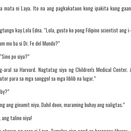
a mata ni Laya. Ito na ang pagkakataon kong ipakita kung gaa
tungo kay Lola Edna. “Lola, gusto ko pong Filipino scientist ang i-
lam mo ba si Dr. Fe del Mundo?”
 “Sino po siya?”
g-aral sa Harvard. Nagtatag siya ng Children's Medical Center.
or para sa mga sanggol sa mga liblib na lugar.”
aby?”
ang ang ginamit niya. Dahil doon, maraming buhay ang naligtas.”
 ang talino niya!