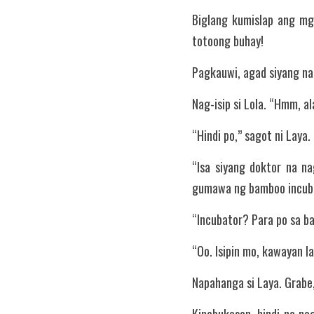
Biglang kumislap ang mg
totoong buhay!
Pagkauwi, agad siyang nag
Nag-isip si Lola. “Hmm, a
“Hindi po,” sagot ni Laya.
“Isa siyang doktor na na
gumawa ng bamboo incubat
“Incubator? Para po sa b
“Oo. Isipin mo, kawayan l
Napahanga si Laya. Grabe,