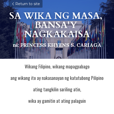
Return to site
SA WIKA NG MASA, 
BANSA'Y 
NAGKAKAISA
ni: PRINCESS KHYENS S. CARIAGA
Wikang Filipino, wikang mapagpabago
ang wikang ito ay nakasanayan ng katutubong Pilipino
ating tangkilin sariling atin,
wika ay gamitin at ating palaguin