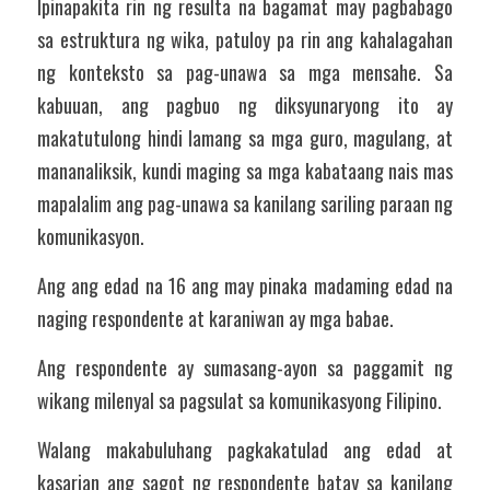
Ipinapakita rin ng resulta na bagamat may pagbabago 
sa estruktura ng wika, patuloy pa rin ang kahalagahan 
ng konteksto sa pag-unawa sa mga mensahe. Sa 
kabuuan, ang pagbuo ng diksyunaryong ito ay 
makatutulong hindi lamang sa mga guro, magulang, at 
mananaliksik, kundi maging sa mga kabataang nais mas 
mapalalim ang pag-unawa sa kanilang sariling paraan ng 
komunikasyon.
Ang ang edad na 16 ang may pinaka madaming edad na 
naging respondente at karaniwan ay mga babae.
Ang respondente ay sumasang-ayon sa paggamit ng 
wikang milenyal sa pagsulat sa komunikasyong Filipino.
Walang makabuluhang pagkakatulad ang edad at 
kasarian ang sagot ng respondente batay sa kanilang 