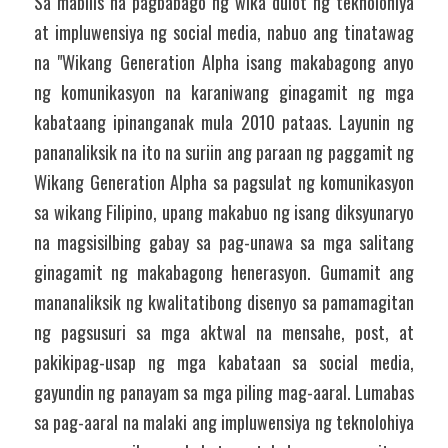
Sa mabilis na pagbabago ng wika dulot ng teknolohiya 
at impluwensiya ng social media, nabuo ang tinatawag 
na "Wikang Generation Alpha isang makabagong anyo 
ng komunikasyon na karaniwang ginagamit ng mga 
kabataang ipinanganak mula 2010 pataas. Layunin ng 
pananaliksik na ito na suriin ang paraan ng paggamit ng 
Wikang Generation Alpha sa pagsulat ng komunikasyon 
sa wikang Filipino, upang makabuo ng isang diksyunaryo 
na magsisilbing gabay sa pag-unawa sa mga salitang 
ginagamit ng makabagong henerasyon. Gumamit ang 
mananaliksik ng kwalitatibong disenyo sa pamamagitan 
ng pagsusuri sa mga aktwal na mensahe, post, at 
pakikipag-usap ng mga kabataan sa social media, 
gayundin ng panayam sa mga piling mag-aaral. Lumabas 
sa pag-aaral na malaki ang impluwensiya ng teknolohiya 