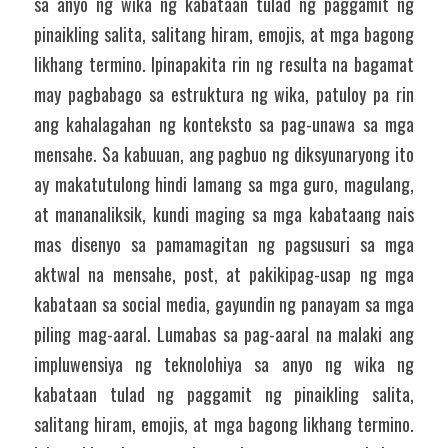
sa anyo ng wika ng kabataan tulad ng paggamit ng 
pinaikling salita, salitang hiram, emojis, at mga bagong 
likhang termino. Ipinapakita rin ng resulta na bagamat 
may pagbabago sa estruktura ng wika, patuloy pa rin 
ang kahalagahan ng konteksto sa pag-unawa sa mga 
mensahe. Sa kabuuan, ang pagbuo ng diksyunaryong ito 
ay makatutulong hindi lamang sa mga guro, magulang, 
at mananaliksik, kundi maging sa mga kabataang nais 
mas disenyo sa pamamagitan ng pagsusuri sa mga 
aktwal na mensahe, post, at pakikipag-usap ng mga 
kabataan sa social media, gayundin ng panayam sa mga 
piling mag-aaral. Lumabas sa pag-aaral na malaki ang 
impluwensiya ng teknolohiya sa anyo ng wika ng 
kabataan tulad ng paggamit ng pinaikling salita, 
salitang hiram, emojis, at mga bagong likhang termino. 