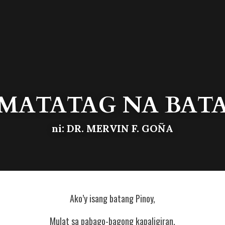
MATATAG NA BAT
ni: DR. MERVIN F. GOÑA
Ako’y isang batang Pinoy,
Mulat sa pabago-bagong kapaligiran.