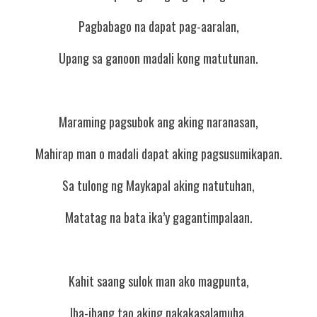
Pagbabago na dapat pag-aaralan,
Upang sa ganoon madali kong matutunan.
Maraming pagsubok ang aking naranasan,
Mahirap man o madali dapat aking pagsusumikapan.
Sa tulong ng Maykapal aking natutuhan,
Matatag na bata ika’y gagantimpalaan.
Kahit saang sulok man ako magpunta,
Iba-ibang tao aking nakakasalamuha.