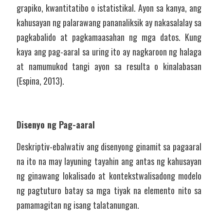
grapiko, kwantitatibo o istatistikal. Ayon sa kanya, ang 
kahusayan ng palarawang pananaliksik ay nakasalalay sa 
pagkabalido at pagkamaasahan ng mga datos. Kung 
kaya ang pag-aaral sa uring ito ay nagkaroon ng halaga 
at namumukod tangi ayon sa resulta o kinalabasan 
(Espina, 2013). 
Disenyo ng Pag-aaral  
Deskriptiv-ebalwativ ang disenyong ginamit sa pagaaral 
na ito na may layuning tayahin ang antas ng kahusayan 
ng ginawang lokalisado at kontekstwalisadong modelo 
ng pagtuturo batay sa mga tiyak na elemento nito sa 
pamamagitan ng isang talatanungan. 