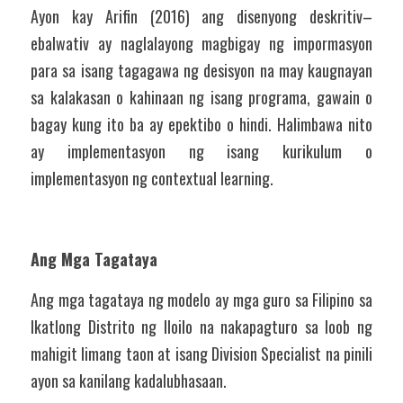
Ayon kay Arifin (2016) ang disenyong deskritiv– 
ebalwativ ay naglalayong magbigay ng impormasyon 
para sa isang tagagawa ng desisyon na may kaugnayan 
sa kalakasan o kahinaan ng isang programa, gawain o 
bagay kung ito ba ay epektibo o hindi. Halimbawa nito 
ay implementasyon ng isang kurikulum o 
implementasyon ng contextual learning. 
Ang Mga Tagataya 
Ang mga tagataya ng modelo ay mga guro sa Filipino sa 
Ikatlong Distrito ng Iloilo na nakapagturo sa loob ng 
mahigit limang taon at isang Division Specialist na pinili 
ayon sa kanilang kadalubhasaan.  