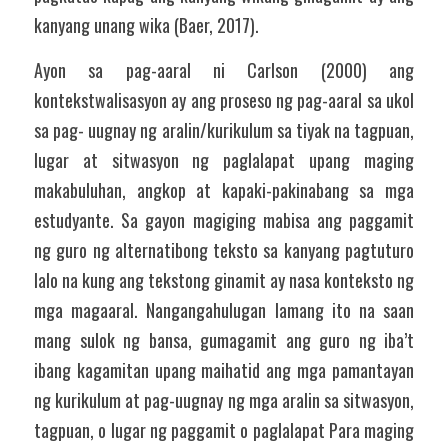
kanyang unang wika (Baer, 2017). 
Ayon sa pag-aaral ni Carlson (2000) ang 
kontekstwalisasyon ay ang proseso ng pag-aaral sa ukol 
sa pag- uugnay ng aralin/kurikulum sa tiyak na tagpuan, 
lugar at sitwasyon ng paglalapat upang maging 
makabuluhan, angkop at kapaki-pakinabang sa mga 
estudyante. Sa gayon magiging mabisa ang paggamit 
ng guro ng alternatibong teksto sa kanyang pagtuturo 
lalo na kung ang tekstong ginamit ay nasa konteksto ng 
mga magaaral. Nangangahulugan lamang ito na saan 
mang sulok ng bansa, gumagamit ang guro ng iba’t 
ibang kagamitan upang maihatid ang mga pamantayan 
ng kurikulum at pag-uugnay ng mga aralin sa sitwasyon, 
tagpuan, o lugar ng paggamit o paglalapat Para maging 