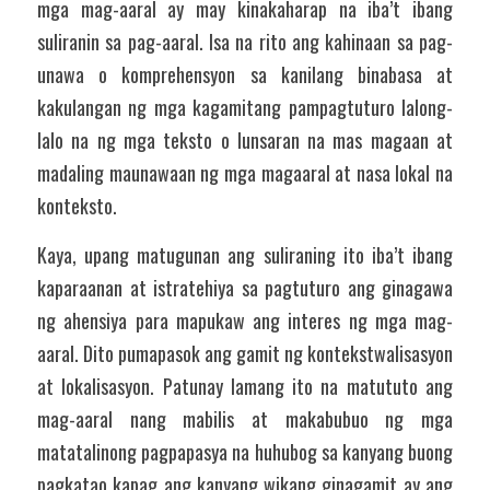
mga mag-aaral ay may kinakaharap na iba’t ibang 
suliranin sa pag-aaral. Isa na rito ang kahinaan sa pag-
unawa o komprehensyon sa kanilang binabasa at 
kakulangan ng mga kagamitang pampagtuturo lalong-
lalo na ng mga teksto o lunsaran na mas magaan at 
madaling maunawaan ng mga magaaral at nasa lokal na 
konteksto. 
Kaya, upang matugunan ang suliraning ito iba’t ibang 
kaparaanan at istratehiya sa pagtuturo ang ginagawa 
ng ahensiya para mapukaw ang interes ng mga mag-
aaral. Dito pumapasok ang gamit ng kontekstwalisasyon 
at lokalisasyon. Patunay lamang ito na matututo ang 
mag-aaral nang mabilis at makabubuo ng mga 
matatalinong pagpapasya na huhubog sa kanyang buong 
pagkatao kapag ang kanyang wikang ginagamit ay ang 