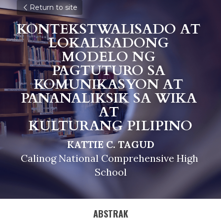
Return to site
KONTEKSTWALISADO AT 
LOKALISADONG 
MODELO NG 
PAGTUTURO SA 
KOMUNIKASYON AT 
PANANALIKSIK SA WIKA 
AT 
KULTURANG PILIPINO
KATTIE C. TAGUD
Calinog National Comprehensive High 
School
ABSTRAK