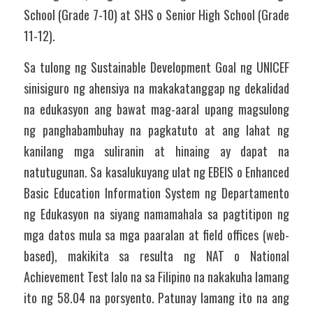
School (Grade 7-10) at SHS o Senior High School (Grade 
11-12). 
Sa tulong ng Sustainable Development Goal ng UNICEF 
sinisiguro ng ahensiya na makakatanggap ng dekalidad 
na edukasyon ang bawat mag-aaral upang magsulong 
ng panghabambuhay na pagkatuto at ang lahat ng 
kanilang mga suliranin at hinaing ay dapat na 
natutugunan. Sa kasalukuyang ulat ng EBEIS o Enhanced 
Basic Education Information System ng Departamento 
ng Edukasyon na siyang namamahala sa pagtitipon ng 
mga datos mula sa mga paaralan at field offices (web-
based), makikita sa resulta ng NAT o National 
Achievement Test lalo na sa Filipino na nakakuha lamang 
ito ng 58.04 na porsyento. Patunay lamang ito na ang 