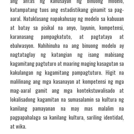
ang antas ng kahusayan ng binuong modelo, 
katampatang tuos ang estadistikang ginamit sa pag-
aaral. Natuklasang napakahusay ng modelo sa kabuuan 
at batay sa pisikal na anyo, layunin, kompetensi, 
karanasang pampagkatuto, at pagtataya at 
ebalwasyon. Nahihinuha na ang binuong modelo ay 
nagtataglay ng katangian ng isang mabisang 
kagamitang pagtuturo at maaring maging kasagutan sa 
kakulangan ng kagamitang pampagtuturo. Higit na 
malilinang ang mga kasanayan at kompetensi ng mga 
mag-aaral gamit ang mga kontekstuwalisado at 
lokalisadong kagamitan na sumasalamin sa kultura ng 
kanilang pamayanan na may mas malalim na 
pagpapahalaga sa kanilang kultura, sariling identidad, 
at wika.