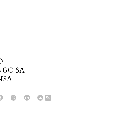
O:
NGO SA
NSA