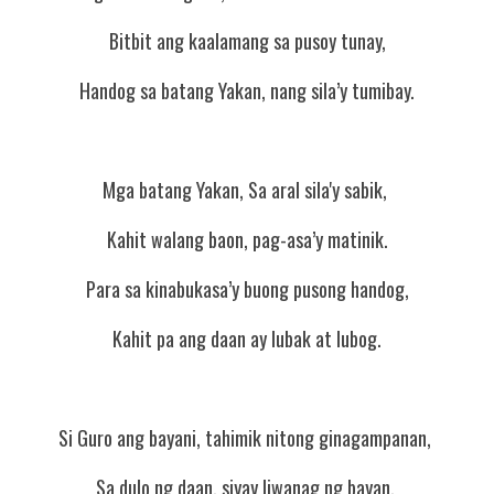
Bitbit ang kaalamang sa pusoy tunay,
Handog sa batang Yakan, nang sila’y tumibay.
Mga batang Yakan, Sa aral sila'y sabik, 
Kahit walang baon, pag-asa’y matinik.
Para sa kinabukasa’y buong pusong handog,
Kahit pa ang daan ay lubak at lubog.
Si Guro ang bayani, tahimik nitong ginagampanan, 
Sa dulo ng daan, siyay liwanag ng bayan. 