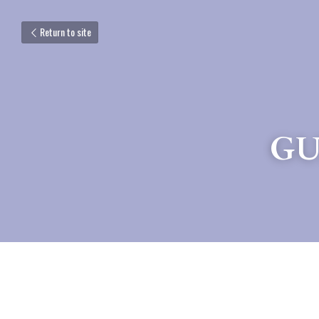
Return to site
GU