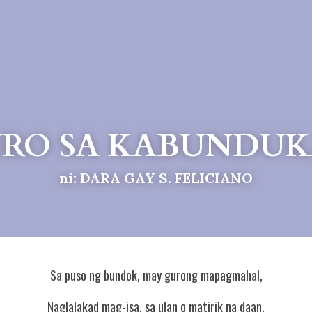
RO SA KABUNDU
ni: DARA GAY S. FELICIANO
Sa puso ng bundok, may gurong mapagmahal,
Naglalakad mag-isa, sa ulan o matirik na daan.