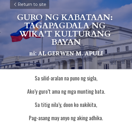
Return to site
GURO NG KABATAAN: 
TAGAPAGDALA NG 
WIKA'T KULTURANG 
BAYAN
ni: AL GERWEN M. APULI
Sa silid-aralan na puno ng sigla,
Ako’y guro’t ama ng mga munting bata.
Sa titig nila’y, doon ko nakikita,
Pag-asang may anyo ng aking adhika.