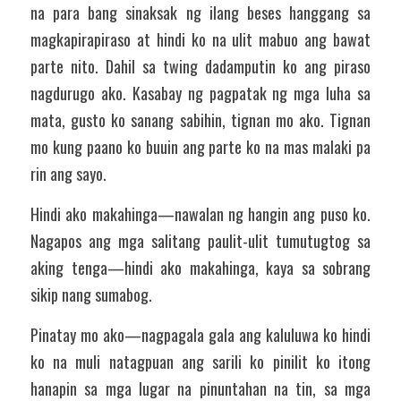
na para bang sinaksak ng ilang beses hanggang sa 
magkapirapiraso at hindi ko na ulit mabuo ang bawat 
parte nito. Dahil sa twing dadamputin ko ang piraso 
nagdurugo ako. Kasabay ng pagpatak ng mga luha sa 
mata, gusto ko sanang sabihin, tignan mo ako. Tignan 
mo kung paano ko buuin ang parte ko na mas malaki pa 
rin ang sayo. 
Hindi ako makahinga—nawalan ng hangin ang puso ko. 
Nagapos ang mga salitang paulit-ulit tumutugtog sa 
aking tenga—hindi ako makahinga, kaya sa sobrang 
sikip nang sumabog. 
Pinatay mo ako—nagpagala gala ang kaluluwa ko hindi 
ko na muli natagpuan ang sarili ko pinilit ko itong 
hanapin sa mga lugar na pinuntahan na tin, sa mga 