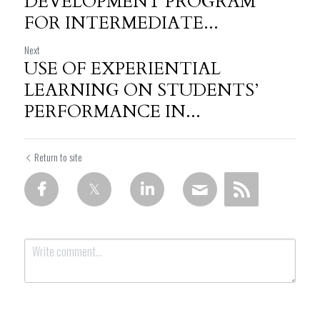
DEVELOPMENT PROGRAM
FOR INTERMEDIATE...
Next
USE OF EXPERIENTIAL
LEARNING ON STUDENTS’
PERFORMANCE IN...
Return to site