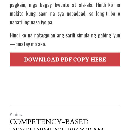
pagkain, mga bagay, kwento at ala-ala. Hindi ko na 
makita kung saan na sya napadpad, sa langit ba o 
nanatiling nasa iyo pa. 
Hindi ko na natagpuan ang sarili simula ng gabing 'yun
—pinatay mo ako.
DOWNLOAD PDF COPY HERE
Previous
COMPETENCY-BASED