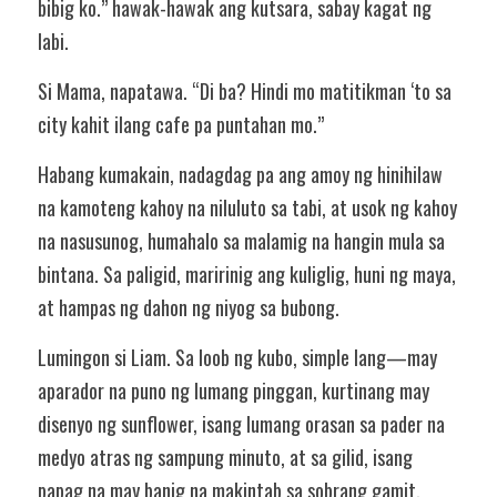
bibig ko.” hawak-hawak ang kutsara, sabay kagat ng 
labi.
Si Mama, napatawa. “Di ba? Hindi mo matitikman ‘to sa 
city kahit ilang cafe pa puntahan mo.”
Habang kumakain, nadagdag pa ang amoy ng hinihilaw 
na kamoteng kahoy na niluluto sa tabi, at usok ng kahoy 
na nasusunog, humahalo sa malamig na hangin mula sa 
bintana. Sa paligid, maririnig ang kuliglig, huni ng maya, 
at hampas ng dahon ng niyog sa bubong.
Lumingon si Liam. Sa loob ng kubo, simple lang—may 
aparador na puno ng lumang pinggan, kurtinang may 
disenyo ng sunflower, isang lumang orasan sa pader na 
medyo atras ng sampung minuto, at sa gilid, isang 
papag na may banig na makintab sa sobrang gamit.