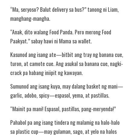
“Ma, seryoso? Balut delivery sa bus?” tanong ni Liam, 
manghang-mangha.
“Anak, dito walang Food Panda. Pero merong Food 
Paakyat.” sabay hawi ni Mama sa wallet.
Kasunod ang isang ate—bitbit ang tray ng banana cue, 
turon, at camote cue. Ang asukal sa banana cue, nagki-
crack pa habang iniipit ng kawayan.
Sumunod ang isang kuya, may dalang basket ng mani—
garlic, adobo, spicy—espasol, yema, at pastillas.
“Mainit pa mani! Espasol, pastillas, pang-meryenda!”
Pahabol pa ang isang tindera ng malamig na halo-halo 
sa plastic cup—may gulaman, sago, at yelo na halos 