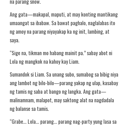
na parang snow.
Ang gata—makapal, maputi, at may konting mantikang 
umaangat sa ibabaw. Sa bawat paghalo, naglalabas ito 
ng amoy na parang niyayakap ka ng init, lambing, at 
saya.
“Sige na, tikman mo habang mainit pa.” sabay abot ni 
Lola ng mangkok na kahoy kay Liam.
Sumandok si Liam. Sa unang subo, sumabog sa bibig niya 
ang lambot ng bilo-bilo—parang yakap ng ulap, kasabay 
ng tamis ng saba at bango ng langka. Ang gata—
malinamnam, malapot, may saktong alat na nagdadala 
ng balanse sa tamis.
“Grabe... Lola... parang... parang nag-party yung lasa sa 