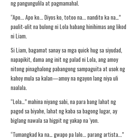
ng pangungulila at pagmamahal.
“Apo... Apo ko... Diyos ko, totoo na... nandito ka na…” 
paulit-ulit na bulong ni Lola habang hinihimas ang likod 
ni Liam.
Si Liam, bagamat sanay sa mga quick hug sa siyudad, 
napapikit, dama ang init ng palad ni Lola, ang amoy 
nitong pinaghalong pabangong sampaguita at usok ng 
kahoy mula sa kalan—amoy na ngayon lang niya uli 
naalala.
“Lola…” mahina niyang sabi, na para bang lahat ng 
pagod sa biyahe, lahat ng kaba sa bagong lugar, ay 
biglang nawala sa higpit ng yakap na ‘yon.
“Tumangkad ka na… gwapo pa lalo... parang artista...” 