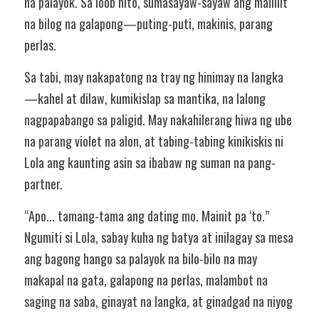
na palayok. Sa loob nito, sumasayaw-sayaw ang maliliit 
na bilog na galapong—puting-puti, makinis, parang 
perlas.
Sa tabi, may nakapatong na tray ng hinimay na langka
—kahel at dilaw, kumikislap sa mantika, na lalong 
nagpapabango sa paligid. May nakahilerang hiwa ng ube 
na parang violet na alon, at tabing-tabing kinikiskis ni 
Lola ang kaunting asin sa ibabaw ng suman na pang-
partner.
“Apo... tamang-tama ang dating mo. Mainit pa ‘to.” 
Ngumiti si Lola, sabay kuha ng batya at inilagay sa mesa 
ang bagong hango sa palayok na bilo-bilo na may 
makapal na gata, galapong na perlas, malambot na 
saging na saba, ginayat na langka, at ginadgad na niyog 