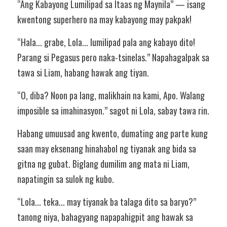
“Ang Kabayong Lumilipad sa Itaas ng Maynila” — isang 
kwentong superhero na may kabayong may pakpak!
“Hala... grabe, Lola... lumilipad pala ang kabayo dito! 
Parang si Pegasus pero naka-tsinelas.” Napahagalpak sa 
tawa si Liam, habang hawak ang tiyan.
“O, diba? Noon pa lang, malikhain na kami, Apo. Walang 
imposible sa imahinasyon.” sagot ni Lola, sabay tawa rin.
Habang umuusad ang kwento, dumating ang parte kung 
saan may eksenang hinahabol ng tiyanak ang bida sa 
gitna ng gubat. Biglang dumilim ang mata ni Liam, 
napatingin sa sulok ng kubo.
“Lola... teka... may tiyanak ba talaga dito sa baryo?” 
tanong niya, bahagyang napapahigpit ang hawak sa 