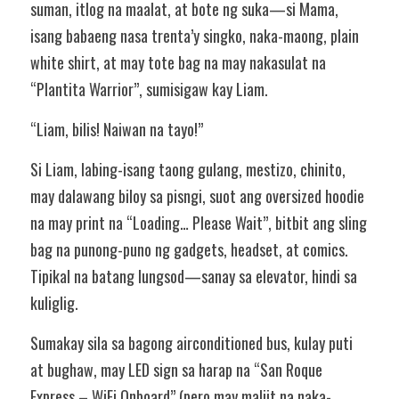
suman, itlog na maalat, at bote ng suka—si Mama, 
isang babaeng nasa trenta’y singko, naka-maong, plain 
white shirt, at may tote bag na may nakasulat na 
“Plantita Warrior”, sumisigaw kay Liam.
“Liam, bilis! Naiwan na tayo!”
Si Liam, labing-isang taong gulang, mestizo, chinito, 
may dalawang biloy sa pisngi, suot ang oversized hoodie 
na may print na “Loading… Please Wait”, bitbit ang sling 
bag na punong-puno ng gadgets, headset, at comics. 
Tipikal na batang lungsod—sanay sa elevator, hindi sa 
kuliglig.
Sumakay sila sa bagong airconditioned bus, kulay puti 
at bughaw, may LED sign sa harap na “San Roque 
Express – WiFi Onboard” (pero may maliit na naka-