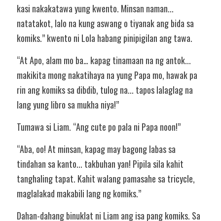
kasi nakakatawa yung kwento. Minsan naman... 
natatakot, lalo na kung aswang o tiyanak ang bida sa 
komiks.” kwento ni Lola habang pinipigilan ang tawa.
“At Apo, alam mo ba… kapag tinamaan na ng antok... 
makikita mong nakatihaya na yung Papa mo, hawak pa 
rin ang komiks sa dibdib, tulog na... tapos lalaglag na 
lang yung libro sa mukha niya!”
Tumawa si Liam. “Ang cute po pala ni Papa noon!”
“Aba, oo! At minsan, kapag may bagong labas sa 
tindahan sa kanto... takbuhan yan! Pipila sila kahit 
tanghaling tapat. Kahit walang pamasahe sa tricycle, 
maglalakad makabili lang ng komiks.”
Dahan-dahang binuklat ni Liam ang isa pang komiks. Sa 