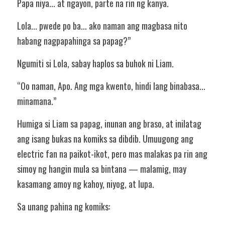
Papa niya... at ngayon, parte na rin ng kanya.
Lola... pwede po ba... ako naman ang magbasa nito 
habang nagpapahinga sa papag?”
Ngumiti si Lola, sabay haplos sa buhok ni Liam.
“Oo naman, Apo. Ang mga kwento, hindi lang binabasa... 
minamana.”
Humiga si Liam sa papag, inunan ang braso, at inilatag 
ang isang bukas na komiks sa dibdib. Umuugong ang 
electric fan na paikot-ikot, pero mas malakas pa rin ang 
simoy ng hangin mula sa bintana — malamig, may 
kasamang amoy ng kahoy, niyog, at lupa.
Sa unang pahina ng komiks: