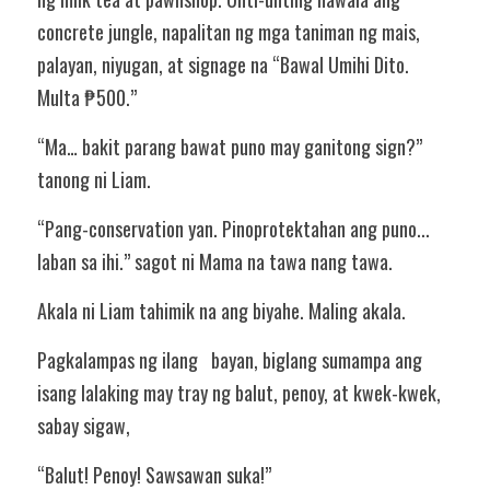
concrete jungle, napalitan ng mga taniman ng mais, 
palayan, niyugan, at signage na “Bawal Umihi Dito. 
Multa ₱500.”
“Ma… bakit parang bawat puno may ganitong sign?” 
tanong ni Liam.
“Pang-conservation yan. Pinoprotektahan ang puno... 
laban sa ihi.” sagot ni Mama na tawa nang tawa.
Akala ni Liam tahimik na ang biyahe. Maling akala.
Pagkalampas ng ilang   bayan, biglang sumampa ang 
isang lalaking may tray ng balut, penoy, at kwek-kwek, 
sabay sigaw,
“Balut! Penoy! Sawsawan suka!”