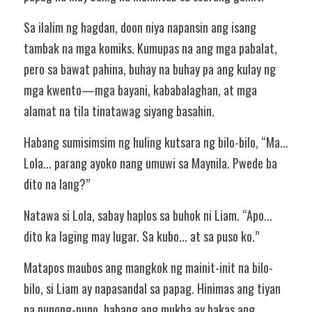
Sa ilalim ng hagdan, doon niya napansin ang isang 
tambak na mga komiks. Kumupas na ang mga pabalat, 
pero sa bawat pahina, buhay na buhay pa ang kulay ng 
mga kwento—mga bayani, kababalaghan, at mga 
alamat na tila tinatawag siyang basahin.
Habang sumisimsim ng huling kutsara ng bilo-bilo, “Ma... 
Lola... parang ayoko nang umuwi sa Maynila. Pwede ba 
dito na lang?”
Natawa si Lola, sabay haplos sa buhok ni Liam. “Apo... 
dito ka laging may lugar. Sa kubo... at sa puso ko.”
Matapos maubos ang mangkok ng mainit-init na bilo-
bilo, si Liam ay napasandal sa papag. Hinimas ang tiyan 
na punong-puno, habang ang mukha ay bakas ang 