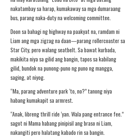
nakatambay sa harap, kumakaway sa mga dumaraang 
bus, parang naka-duty na welcoming committee.
Doon sa bahagi ng highway na paakyat na, ramdam ni 
Liam ang mga zigzag na daan—parang rollercoaster sa 
Star City, pero walang seatbelt. Sa bawat kurbada, 
makikita niya sa gilid ang bangin, tapos sa kabilang 
gilid, bundok na punong-puno ng puno ng mangga, 
saging, at niyog.
“Ma, parang adventure park ‘to, no?” tanong niya 
habang kumakapit sa armrest.
“Anak, libreng thrill ride ‘yan. Wala pang entrance fee.” 
sagot ni Mama habang pinipisil ang braso ni Liam, 
nakangiti pero halatang kabado rin sa bangin.