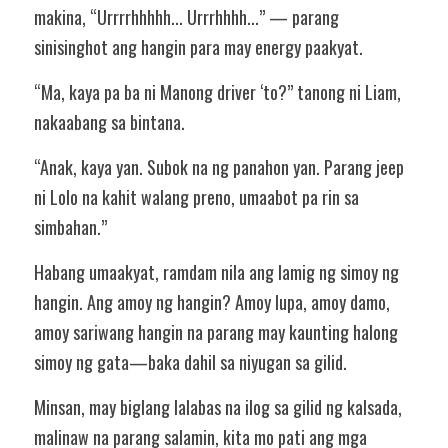
makina, “Urrrrhhhhh... Urrrhhhh...” — parang 
sinisinghot ang hangin para may energy paakyat.
“Ma, kaya pa ba ni Manong driver ‘to?” tanong ni Liam, 
nakaabang sa bintana.
“Anak, kaya yan. Subok na ng panahon yan. Parang jeep 
ni Lolo na kahit walang preno, umaabot pa rin sa 
simbahan.”
Habang umaakyat, ramdam nila ang lamig ng simoy ng 
hangin. Ang amoy ng hangin? Amoy lupa, amoy damo, 
amoy sariwang hangin na parang may kaunting halong 
simoy ng gata—baka dahil sa niyugan sa gilid.
Minsan, may biglang lalabas na ilog sa gilid ng kalsada, 
malinaw na parang salamin, kita mo pati ang mga 