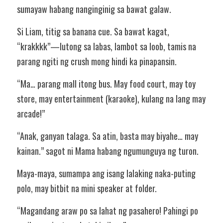
sumayaw habang nanginginig sa bawat galaw.
Si Liam, titig sa banana cue. Sa bawat kagat, 
“krakkkk”—lutong sa labas, lambot sa loob, tamis na 
parang ngiti ng crush mong hindi ka pinapansin.
“Ma… parang mall itong bus. May food court, may toy 
store, may entertainment (karaoke), kulang na lang may 
arcade!”
“Anak, ganyan talaga. Sa atin, basta may biyahe… may 
kainan.” sagot ni Mama habang ngumunguya ng turon.
Maya-maya, sumampa ang isang lalaking naka-puting 
polo, may bitbit na mini speaker at folder.
“Magandang araw po sa lahat ng pasahero! Pahingi po 