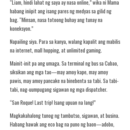
“Liam, hindi lahat ng saya ay nasa online,” wika ni Mama 
habang iniipit ang isang pares ng medyas sa gilid ng 
bag. “Minsan, nasa totoong buhay ang tunay na 
koneksyon.”
Napailing siya. Para sa kanya, walang kapalit ang mabilis 
na internet, mall hopping, at unlimited gaming.
Mainit-init pa ang umaga. Sa terminal ng bus sa Cubao, 
siksikan ang mga tao—may amoy kape, may amoy 
pawis, may amoy pancake na binebenta sa tabi. Sa tabi-
tabi, nag-uumpugang sigawan ng mga dispatcher.
“San Roque! Last trip! Isang upuan na lang!”
Magkakahalong tunog ng tambutso, sigawan, at busina. 
Habang hawak ang eco bag na puno ng baon—adobo, 