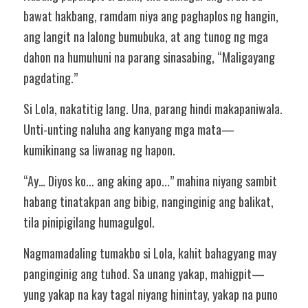
bawat hakbang, ramdam niya ang paghaplos ng hangin, 
ang langit na lalong bumubuka, at ang tunog ng mga 
dahon na humuhuni na parang sinasabing, “Maligayang 
pagdating.”
Si Lola, nakatitig lang. Una, parang hindi makapaniwala. 
Unti-unting naluha ang kanyang mga mata—
kumikinang sa liwanag ng hapon.
“Ay… Diyos ko... ang aking apo...” mahina niyang sambit 
habang tinatakpan ang bibig, nanginginig ang balikat, 
tila pinipigilang humagulgol.
Nagmamadaling tumakbo si Lola, kahit bahagyang may 
panginginig ang tuhod. Sa unang yakap, mahigpit—
yung yakap na kay tagal niyang hinintay, yakap na puno 