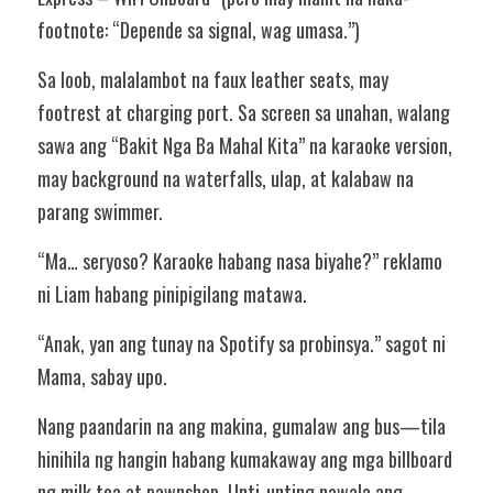
footnote: “Depende sa signal, wag umasa.”)
Sa loob, malalambot na faux leather seats, may 
footrest at charging port. Sa screen sa unahan, walang 
sawa ang “Bakit Nga Ba Mahal Kita” na karaoke version, 
may background na waterfalls, ulap, at kalabaw na 
parang swimmer.
“Ma… seryoso? Karaoke habang nasa biyahe?” reklamo 
ni Liam habang pinipigilang matawa.
“Anak, yan ang tunay na Spotify sa probinsya.” sagot ni 
Mama, sabay upo.
Nang paandarin na ang makina, gumalaw ang bus—tila 
hinihila ng hangin habang kumakaway ang mga billboard 
ng milk tea at pawnshop. Unti-unting nawala ang 