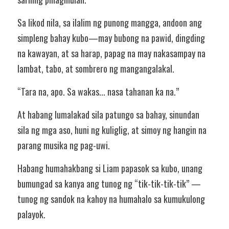
Sa likod nila, sa ilalim ng punong mangga, andoon ang 
simpleng bahay kubo—may bubong na pawid, dingding 
na kawayan, at sa harap, papag na may nakasampay na 
lambat, tabo, at sombrero ng mangangalakal.
“Tara na, apo. Sa wakas... nasa tahanan ka na.”
At habang lumalakad sila patungo sa bahay, sinundan 
sila ng mga aso, huni ng kuliglig, at simoy ng hangin na 
parang musika ng pag-uwi.
Habang humahakbang si Liam papasok sa kubo, unang 
bumungad sa kanya ang tunog ng “tik-tik-tik-tik” — 
tunog ng sandok na kahoy na humahalo sa kumukulong 
palayok.