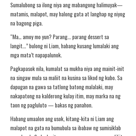
Sumalubong sa ilong niya ang mabangong halimuyak—
matamis, malapot, may halong gata at langhap ng niyog 
na bagong piga.
“Ma… amoy mo yun? Parang... parang dessert sa 
langit...” bulong ni Liam, habang kusang lumalaki ang 
mga mata’t napapalunok.
Pagkapasok nila, kumalat sa mukha niya ang mainit-init 
na singaw mula sa maliit na kusina sa likod ng kubo. Sa 
dapugan na gawa sa tatlong batong malalaki, may 
nakapatong na kalderong kulay itim, may marka na ng 
taon ng pagluluto — bakas ng panahon.
Habang umaalon ang usok, kitang-kita ni Liam ang 
malapot na gata na bumubula sa ibabaw ng sumisiklab 