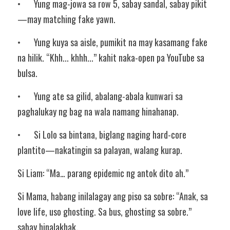
•	Yung mag-jowa sa row 5, sabay sandal, sabay pikit
—may matching fake yawn.
•	Yung kuya sa aisle, pumikit na may kasamang fake 
na hilik. “Khh... khhh...” kahit naka-open pa YouTube sa 
bulsa.
•	Yung ate sa gilid, abalang-abala kunwari sa 
paghalukay ng bag na wala namang hinahanap.
•	Si Lolo sa bintana, biglang naging hard-core 
plantito—nakatingin sa palayan, walang kurap.
Si Liam: “Ma… parang epidemic ng antok dito ah.”
Si Mama, habang inilalagay ang piso sa sobre: “Anak, sa 
love life, uso ghosting. Sa bus, ghosting sa sobre.” 
sabay hinalakhak.