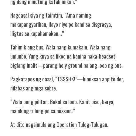
ng ilang minutong katahimikan.”
Nagdasal siya ng taimtim. “Ama naming 
makapangyarihan, ilayo niyo po kami sa disgrasya, 
iligtas sa kapahamakan...”
Tahimik ang bus. Wala nang kumakain. Wala nang 
umuubo. Yung kuya sa likod na kanina naka-headset, 
biglang inalis—parang holy ground na ang loob ng bus.
Pagkatapos ng dasal, “TSSSHK!”—binuksan ang folder, 
nilabas ang mga sobre.
“Wala pong pilitan. Bukal sa loob. Kahit piso, barya, 
malaking tulong po sa mission.”
At dito nagsimula ang Operation Tulog-Tulugan.