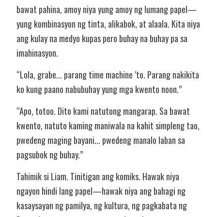
bawat pahina, amoy niya yung amoy ng lumang papel—
yung kombinasyon ng tinta, alikabok, at alaala. Kita niya 
ang kulay na medyo kupas pero buhay na buhay pa sa 
imahinasyon.
“Lola, grabe... parang time machine ‘to. Parang nakikita 
ko kung paano nabubuhay yung mga kwento noon.”
“Apo, totoo. Dito kami natutong mangarap. Sa bawat 
kwento, natuto kaming maniwala na kahit simpleng tao, 
pwedeng maging bayani... pwedeng manalo laban sa 
pagsubok ng buhay.”
Tahimik si Liam. Tinitigan ang komiks. Hawak niya 
ngayon hindi lang papel—hawak niya ang bahagi ng 
kasaysayan ng pamilya, ng kultura, ng pagkabata ng 