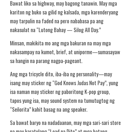
Bawat liko sa highway, may bagong tanawin. May mga 
kariton ng buko sa gilid ng kalsada, mga karenderyang 
may tarpulin na faded na pero nababasa pa ang 
nakasulat na “Lutong Bahay — Silog All Day.”
Minsan, makikita mo ang mga bakuran na may mga 
nakasampay na kumot, brief, at uniporme—sumasayaw 
sa hangin na parang nagpa-pageant.
Ang mga tricycle dito, iba-iba ng personality—may 
isang may sticker ng “God Knows Judas Not Pay”, yung 
isa naman may sticker ng paboritong K-pop group, 
tapos yung isa, may sound system na tumutugtog ng 
“Señorita” kahit basag na ang speaker.
Sa bawat baryo na nadadaanan, may mga sari-sari store 
na may karatulang “Load na Dito” at mga batang 