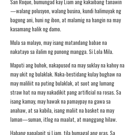
San Roque, bumungad kay Liam ang kakaibang tanawin
—walang polusyon, walang busina, kundi halimuyak ng 
bagong ani, huni ng ibon, at malamig na hangin na may 
kasamang halik ng damo.
Mula sa malayo, may isang matandang babae na 
nakatayo sa ilalim ng punong mangga. Si Lola Mila.
Maputi ang buhok, nakapusod na may suklay na kahoy na 
may ukit ng bulaklak. Naka-bestidang kulay bughaw na 
may maliliit na puting bulaklak, at suot ang lumang 
straw hat na may nakadikit pang artificial na rosas. Sa 
isang kamay, may hawak na pamaypay na gawa sa 
anahaw, at sa kabila, isang maliit na basket na may 
laman—suman, itlog na maalat, at manggang hilaw.
Habang papalapit si Liam, tila bumagal ang oras. Sa 