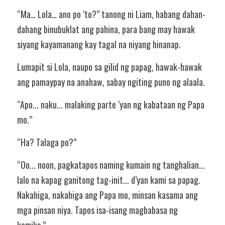
“Ma… Lola… ano po ‘to?” tanong ni Liam, habang dahan-
dahang binubuklat ang pahina, para bang may hawak 
siyang kayamanang kay tagal na niyang hinanap.
Lumapit si Lola, naupo sa gilid ng papag, hawak-hawak 
ang pamaypay na anahaw, sabay ngiting puno ng alaala.
“Apo... naku... malaking parte ‘yan ng kabataan ng Papa 
mo.”
“Ha? Talaga po?”
“Oo... noon, pagkatapos naming kumain ng tanghalian... 
lalo na kapag ganitong tag-init... d’yan kami sa papag. 
Nakahiga, nakahiga ang Papa mo, minsan kasama ang 
mga pinsan niya. Tapos isa-isang magbabasa ng 