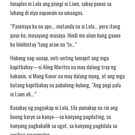
hinaplos ni Lola ang pisngi ni Liam, sabay punas sa 
luhang di niya napansin na umaagos.
“Pasensya ka na apo... matanda na si Lola... pero itong 
puso ko, masayang-masaya. Hindi mo alam kung gaano 
ko hinihintay ‘tong araw na ‘to…”
Habang nag-uusap, unti-unting lumapit ang mga 
kapitbahay—si Aling Marites na may dalang tray ng 
kakanin, si Mang Kanor na may dalang niyog, at ang mga 
batang kapitbahay na pabulong-bulong, “Ang pogi pala 
ni Liam oh...”
Kasabay ng pagyakap ni Lola, tila yumakap na rin ang 
buong baryo sa kanya—sa kanyang pagdating, sa 
kanyang pagbabalik sa ugat, sa kanyang pagkilala sa 
sariling pinagmulan.