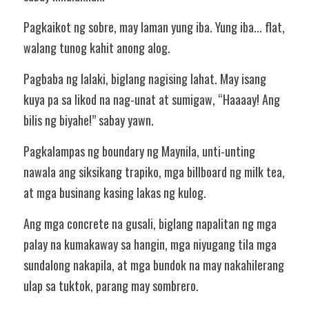
Pagkaikot ng sobre, may laman yung iba. Yung iba... flat, 
walang tunog kahit anong alog.
Pagbaba ng lalaki, biglang nagising lahat. May isang 
kuya pa sa likod na nag-unat at sumigaw, “Haaaay! Ang 
bilis ng biyahe!” sabay yawn.
Pagkalampas ng boundary ng Maynila, unti-unting 
nawala ang siksikang trapiko, mga billboard ng milk tea, 
at mga businang kasing lakas ng kulog.
Ang mga concrete na gusali, biglang napalitan ng mga 
palay na kumakaway sa hangin, mga niyugang tila mga 
sundalong nakapila, at mga bundok na may nakahilerang 
ulap sa tuktok, parang may sombrero.