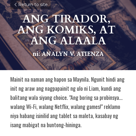
Return to site
ANG TIRADOR, 
ANG KOMIKS, AT 
ANG ALAALA
ni: ANALYN V. ATIENZA
Mainit na naman ang hapon sa Maynila. Ngunit hindi ang 
init ng araw ang nagpapainit ng ulo ni Liam, kundi ang 
balitang wala siyang choice. "Ang boring sa probinsya... 
walang Wi-Fi, walang Netflix, walang games!" reklamo 
niya habang isinilid ang tablet sa maleta, kasabay ng 
isang mabigat na buntong-hininga.