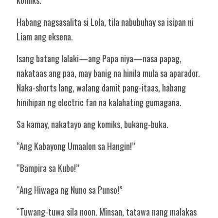
komiks.”
Habang nagsasalita si Lola, tila nabubuhay sa isipan ni 
Liam ang eksena.
Isang batang lalaki—ang Papa niya—nasa papag, 
nakataas ang paa, may banig na hinila mula sa aparador. 
Naka-shorts lang, walang damit pang-itaas, habang 
hinihipan ng electric fan na kalahating gumagana.
Sa kamay, nakatayo ang komiks, bukang-buka.
“Ang Kabayong Umaalon sa Hangin!”
“Bampira sa Kubo!”
“Ang Hiwaga ng Nuno sa Punso!”
“Tuwang-tuwa sila noon. Minsan, tatawa nang malakas 