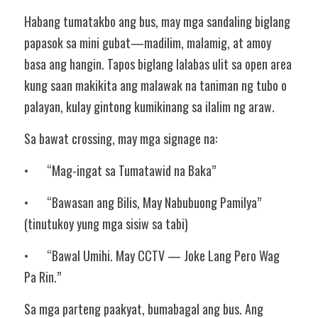
Habang tumatakbo ang bus, may mga sandaling biglang 
papasok sa mini gubat—madilim, malamig, at amoy 
basa ang hangin. Tapos biglang lalabas ulit sa open area 
kung saan makikita ang malawak na taniman ng tubo o 
palayan, kulay gintong kumikinang sa ilalim ng araw.
Sa bawat crossing, may mga signage na:
•	“Mag-ingat sa Tumatawid na Baka”
•	“Bawasan ang Bilis, May Nabubuong Pamilya” 
(tinutukoy yung mga sisiw sa tabi)
•	“Bawal Umihi. May CCTV — Joke Lang Pero Wag 
Pa Rin.”
Sa mga parteng paakyat, bumabagal ang bus. Ang 