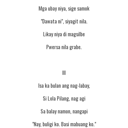
Mga ubay niya, sige samok
"Dawata ni", siyagit nila.
Likay niya di magsilbe
Pwersa nila grabe.
III
Isa ka bulan ang nag-labay,
Si Lola Pilang, nag agi
Sa balay namon, nangapi
"Nay, buligi ko. Basi mabuang ko."