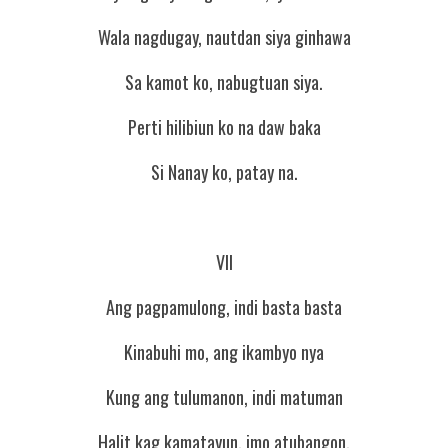
Wala nagdugay, nautdan siya ginhawa
Sa kamot ko, nabugtuan siya.
Perti hilibiun ko na daw baka
Si Nanay ko, patay na.
VII
Ang pagpamulong, indi basta basta
Kinabuhi mo, ang ikambyo nya
Kung ang tulumanon, indi matuman
Halit kag kamatayun, imo atubangon.