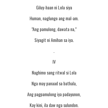
Giluy-haan ni Lola siya
Human, naglungo ang mal-am.
"Ang pamulong, dawata na,"
Siyagit ni Amihan sa iya.
.
IV
Naghimo sang ritwal si Lola
Nga may panaad sa bathala,
Ang pagpamulong iya padayunon,
Kay kini, ila daw nga sulundon.