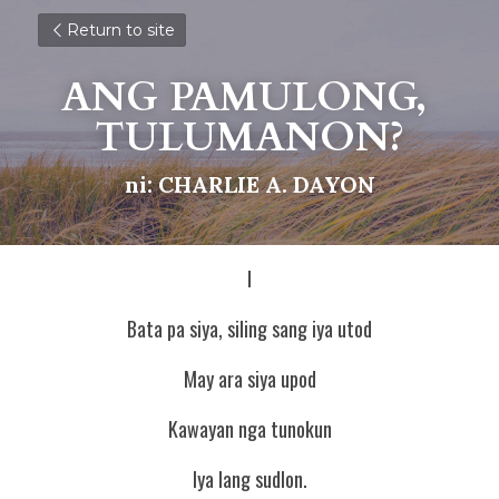
Return to site
ANG PAMULONG, 
TULUMANON?
ni: CHARLIE A. DAYON
I
Bata pa siya, siling sang iya utod
May ara siya upod
Kawayan nga tunokun
Iya lang sudlon.