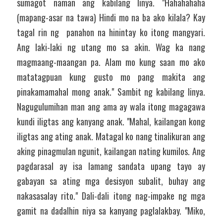
sumagot naman ang kabilang linya. "Hahahahaha 
(mapang-asar na tawa) Hindi mo na ba ako kilala? Kay 
tagal rin ng  panahon na hinintay ko itong mangyari. 
Ang laki-laki ng utang mo sa akin. Wag ka nang 
magmaang-maangan pa. Alam mo kung saan mo ako 
matatagpuan kung gusto mo pang makita ang 
pinakamamahal mong anak." Sambit ng kabilang linya. 
Nagugulumihan man ang ama ay wala itong magagawa 
kundi iligtas ang kanyang anak. "Mahal, kailangan kong 
iligtas ang ating anak. Matagal ko nang tinalikuran ang 
aking pinagmulan ngunit, kailangan nating kumilos. Ang 
pagdarasal ay isa lamang sandata upang tayo ay 
gabayan sa ating mga desisyon subalit, buhay ang 
nakasasalay rito." Dali-dali itong nag-impake ng mga 
gamit na dadalhin niya sa kanyang paglalakbay. "Miko, 