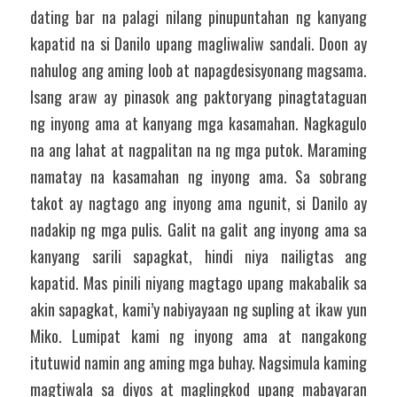
dating bar na palagi nilang pinupuntahan ng kanyang 
kapatid na si Danilo upang magliwaliw sandali. Doon ay 
nahulog ang aming loob at napagdesisyonang magsama.  
Isang araw ay pinasok ang paktoryang pinagtataguan 
ng inyong ama at kanyang mga kasamahan. Nagkagulo 
na ang lahat at nagpalitan na ng mga putok. Maraming 
namatay na kasamahan ng inyong ama. Sa sobrang 
takot ay nagtago ang inyong ama ngunit, si Danilo ay 
nadakip ng mga pulis. Galit na galit ang inyong ama sa 
kanyang sarili sapagkat, hindi niya nailigtas ang 
kapatid. Mas pinili niyang magtago upang makabalik sa 
akin sapagkat, kami’y nabiyayaan ng supling at ikaw yun 
Miko. Lumipat kami ng inyong ama at nangakong 
itutuwid namin ang aming mga buhay. Nagsimula kaming 
magtiwala sa diyos at maglingkod upang mabayaran 