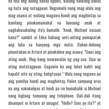
na nila ang buong bahay ngunit, walang naiwang bakas 
ng bata ang natagpuan. Nagsimula nang mag-alala ang 
mag-asawa at walang magawa kundi ang maghintay sa 
kanilang pinakamamahal na bunsong anak at 
nagbabasakaling ito'y bumalik. "Anak, Michael nasaan 
kana?" sambit ni Edna habang unti-unting pumapatak 
ang luha sa kanyang mga mata. Dahan-dahang 
pinuntahan ni Arturo at pinakalma ang asawa. "Uuwi ang 
ating anak. Wag kang mawawalan ng pag-asa. Siya ay 
ating matatagpuan. Gagawin ko ang lahat kahit ang 
kapalit nito ay ating kaligtasan.” Wala nang nagawa pa 
ang pamilya kundi ang maghintay. Halos sampung oras 
na ang nakakalipas at hindi pa rin bumabalik si Michael 
nang biglang tumunog ang telephono. Dali-dali itong 
dinampot ni Arturo at sinagot. "Hello? Sino po ito?" at 