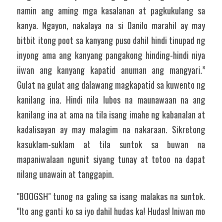
namin ang aming mga kasalanan at pagkukulang sa 
kanya. Ngayon, nakalaya na si Danilo marahil ay may 
bitbit itong poot sa kanyang puso dahil hindi tinupad ng 
inyong ama ang kanyang pangakong hinding-hindi niya 
iiwan ang kanyang kapatid anuman ang mangyari.” 
Gulat na gulat ang dalawang magkapatid sa kuwento ng 
kanilang ina. Hindi nila lubos na maunawaan na ang 
kanilang ina at ama na tila isang imahe ng kabanalan at 
kadalisayan ay may malagim na nakaraan. Sikretong 
kasuklam-suklam at tila suntok sa buwan na 
mapaniwalaan ngunit siyang tunay at totoo na dapat 
nilang unawain at tanggapin. 
"BOOGSH" tunog na galing sa isang malakas na suntok. 
"Ito ang ganti ko sa iyo dahil hudas ka! Hudas! Iniwan mo 