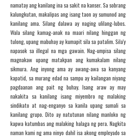
namatay ang kanilang ina sa sakit na kanser. Sa sobrang 
kalungkutan, makalipas ang isang taon ay sumunod ang 
kanilang ama. Silang dalawa ay naging ulilang-lubos. 
Wala silang kamag-anak na maari nilang hinggan ng 
tulong, upang mabuhay ay kumapit sila sa patalim. Sila'y 
napasok sa illegal na mga gawain. Nag-umpisa silang 
magnakaw upang matakpan ang kumakalam nilang 
sikmura. Ang inyong ama ay awang-awa sa kanyang 
kapatid, sa murang edad na sampu ay kailangan niyang 
pagdaanan ang pait ng buhay. Isang araw ay may 
nakakita sa kanilang isang miyembro ng malaking 
sindikato at nag-enganyo sa kanila upang sumali sa 
kanilang grupo. Dito ay natutunan nilang manloko ng 
kapwa katumbas ang malaking halaga ng pera. Nagkita 
naman kami ng ama ninyo dahil isa akong empleyado sa 