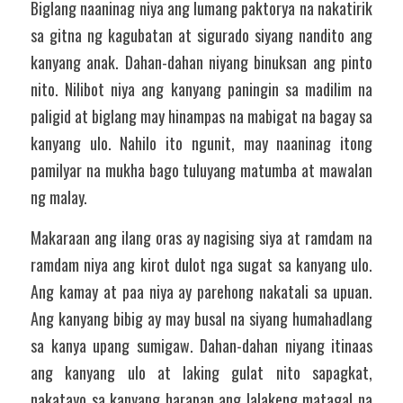
Biglang naaninag niya ang lumang paktorya na nakatirik 
sa gitna ng kagubatan at sigurado siyang nandito ang 
kanyang anak. Dahan-dahan niyang binuksan ang pinto 
nito. Nilibot niya ang kanyang paningin sa madilim na 
paligid at biglang may hinampas na mabigat na bagay sa 
kanyang ulo. Nahilo ito ngunit, may naaninag itong 
pamilyar na mukha bago tuluyang matumba at mawalan 
ng malay. 
Makaraan ang ilang oras ay nagising siya at ramdam na 
ramdam niya ang kirot dulot nga sugat sa kanyang ulo. 
Ang kamay at paa niya ay parehong nakatali sa upuan. 
Ang kanyang bibig ay may busal na siyang humahadlang 
sa kanya upang sumigaw. Dahan-dahan niyang itinaas 
ang kanyang ulo at laking gulat nito sapagkat, 
nakatayo sa kanyang harapan ang lalakeng matagal na 