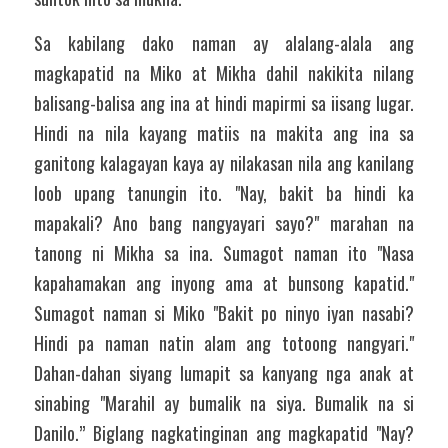
Sa kabilang dako naman ay alalang-alala ang 
magkapatid na Miko at Mikha dahil nakikita nilang 
balisang-balisa ang ina at hindi mapirmi sa iisang lugar. 
Hindi na nila kayang matiis na makita ang ina sa 
ganitong kalagayan kaya ay nilakasan nila ang kanilang 
loob upang tanungin ito. "Nay, bakit ba hindi ka 
mapakali? Ano bang nangyayari sayo?" marahan na 
tanong ni Mikha sa ina. Sumagot naman ito "Nasa 
kapahamakan ang inyong ama at bunsong kapatid." 
Sumagot naman si Miko "Bakit po ninyo iyan nasabi? 
Hindi pa naman natin alam ang totoong nangyari." 
Dahan-dahan siyang lumapit sa kanyang nga anak at 
sinabing "Marahil ay bumalik na siya. Bumalik na si 
Danilo.” Biglang nagkatinginan ang magkapatid "Nay? 