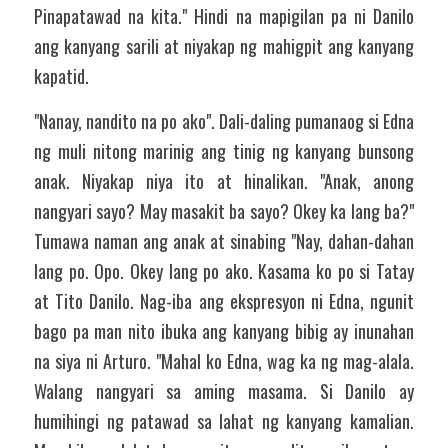
Pinapatawad na kita." Hindi na mapigilan pa ni Danilo 
ang kanyang sarili at niyakap ng mahigpit ang kanyang 
kapatid. 
"Nanay, nandito na po ako". Dali-daling pumanaog si Edna 
ng muli nitong marinig ang tinig ng kanyang bunsong 
anak. Niyakap niya ito at hinalikan. "Anak, anong 
nangyari sayo? May masakit ba sayo? Okey ka lang ba?" 
Tumawa naman ang anak at sinabing "Nay, dahan-dahan 
lang po. Opo. Okey lang po ako. Kasama ko po si Tatay 
at Tito Danilo. Nag-iba ang ekspresyon ni Edna, ngunit 
bago pa man nito ibuka ang kanyang bibig ay inunahan 
na siya ni Arturo. "Mahal ko Edna, wag ka ng mag-alala. 
Walang nangyari sa aming masama. Si Danilo ay 
humihingi ng patawad sa lahat ng kanyang kamalian. 