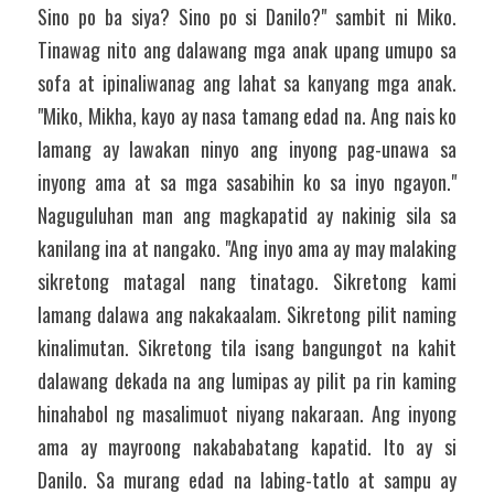
Sino po ba siya? Sino po si Danilo?" sambit ni Miko. 
Tinawag nito ang dalawang mga anak upang umupo sa 
sofa at ipinaliwanag ang lahat sa kanyang mga anak. 
"Miko, Mikha, kayo ay nasa tamang edad na. Ang nais ko 
lamang ay lawakan ninyo ang inyong pag-unawa sa 
inyong ama at sa mga sasabihin ko sa inyo ngayon." 
Naguguluhan man ang magkapatid ay nakinig sila sa 
kanilang ina at nangako. "Ang inyo ama ay may malaking 
sikretong matagal nang tinatago. Sikretong kami 
lamang dalawa ang nakakaalam. Sikretong pilit naming 
kinalimutan. Sikretong tila isang bangungot na kahit 
dalawang dekada na ang lumipas ay pilit pa rin kaming 
hinahabol ng masalimuot niyang nakaraan. Ang inyong 
ama ay mayroong nakababatang kapatid. Ito ay si 
Danilo. Sa murang edad na labing-tatlo at sampu ay 