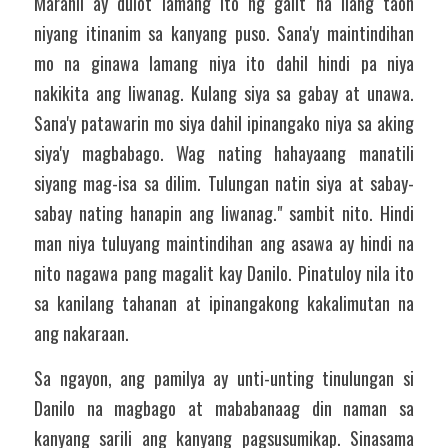
Marahil ay dulot lamang ito ng galit na ilang taon 
niyang itinanim sa kanyang puso. Sana'y maintindihan 
mo na ginawa lamang niya ito dahil hindi pa niya 
nakikita ang liwanag. Kulang siya sa gabay at unawa. 
Sana'y patawarin mo siya dahil ipinangako niya sa aking 
siya'y magbabago. Wag nating hahayaang manatili 
siyang mag-isa sa dilim. Tulungan natin siya at sabay-
sabay nating hanapin ang liwanag." sambit nito. Hindi 
man niya tuluyang maintindihan ang asawa ay hindi na 
nito nagawa pang magalit kay Danilo. Pinatuloy nila ito 
sa kanilang tahanan at ipinangakong kakalimutan na 
ang nakaraan. 
Sa ngayon, ang pamilya ay unti-unting tinulungan si 
Danilo na magbago at mababanaag din naman sa 
kanyang sarili ang kanyang pagsusumikap. Sinasama 