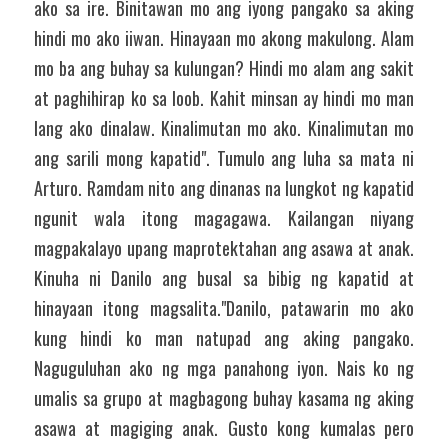
ako sa ire. Binitawan mo ang iyong pangako sa aking 
hindi mo ako iiwan. Hinayaan mo akong makulong. Alam 
mo ba ang buhay sa kulungan? Hindi mo alam ang sakit 
at paghihirap ko sa loob. Kahit minsan ay hindi mo man 
lang ako dinalaw. Kinalimutan mo ako. Kinalimutan mo 
ang sarili mong kapatid". Tumulo ang luha sa mata ni 
Arturo. Ramdam nito ang dinanas na lungkot ng kapatid 
ngunit wala itong magagawa. Kailangan niyang 
magpakalayo upang maprotektahan ang asawa at anak. 
Kinuha ni Danilo ang busal sa bibig ng kapatid at 
hinayaan itong magsalita."Danilo, patawarin mo ako 
kung hindi ko man natupad ang aking pangako. 
Naguguluhan ako ng mga panahong iyon. Nais ko ng 
umalis sa grupo at magbagong buhay kasama ng aking 
asawa at magiging anak. Gusto kong kumalas pero 