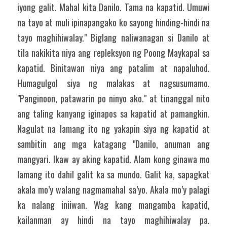
iyong galit. Mahal kita Danilo. Tama na kapatid. Umuwi 
na tayo at muli ipinapangako ko sayong hinding-hindi na 
tayo maghihiwalay." Biglang naliwanagan si Danilo at 
tila nakikita niya ang repleksyon ng Poong Maykapal sa 
kapatid. Binitawan niya ang patalim at napaluhod. 
Humagulgol siya ng malakas at nagsusumamo. 
"Panginoon, patawarin po ninyo ako." at tinanggal nito 
ang taling kanyang iginapos sa kapatid at pamangkin. 
Nagulat na lamang ito ng yakapin siya ng kapatid at 
sambitin ang mga katagang "Danilo, anuman ang 
mangyari. Ikaw ay aking kapatid. Alam kong ginawa mo 
lamang ito dahil galit ka sa mundo. Galit ka, sapagkat 
akala mo’y walang nagmamahal sa’yo. Akala mo’y palagi 
ka nalang iniiwan. Wag kang mangamba kapatid, 
kailanman ay hindi na tayo maghihiwalay pa. 