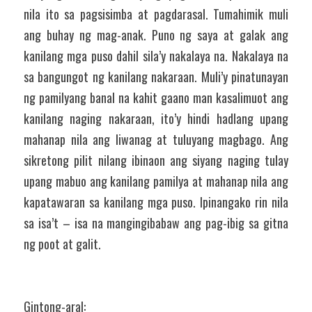
nila ito sa pagsisimba at pagdarasal. Tumahimik muli 
ang buhay ng mag-anak. Puno ng saya at galak ang 
kanilang mga puso dahil sila’y nakalaya na. Nakalaya na 
sa bangungot ng kanilang nakaraan. Muli’y pinatunayan 
ng pamilyang banal na kahit gaano man kasalimuot ang 
kanilang naging nakaraan, ito’y hindi hadlang upang 
mahanap nila ang liwanag at tuluyang magbago. Ang 
sikretong pilit nilang ibinaon ang siyang naging tulay 
upang mabuo ang kanilang pamilya at mahanap nila ang 
kapatawaran sa kanilang mga puso. Ipinangako rin nila 
sa isa’t – isa na mangingibabaw ang pag-ibig sa gitna 
ng poot at galit.
Gintong-aral: