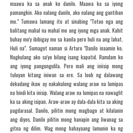
maawa ka sa anak ko danilo. Maawa ka sa iyong 
pamangkin. Ako nalang danilo, ako nalang ang gantihan 
mo." Tumawa lamang ito at sinabing "Totoo nga ang 
balitang mahal na mahal mo ang iyong mga anak. Kahit 
buhay mo'y ibibigay mo sa kanila pero huli na ang lahat. 
Huli na". Sumagot naman si Arturo "Danilo inaamin ko. 
Nagkulang ako sa'yo bilang isang kapatid. Ramdam ko 
ang iyong pangungulila. Pero mali ang iniisip mong 
tuluyan kitang iniwan sa ere. Sa loob ng dalawang 
dekadang ikaw ay nakakulong walang araw na lumipas 
na hindi kita inisip. Walang araw na lumipas na nawaglit 
ka sa aking isipan. Araw-araw ay dala-dala kita sa aking 
pagdarasal. Danilo, pilitin mong magbago at kilalanin 
ang diyos. Danilo pilitin mong hanapin ang liwanag sa 
gitna ng dilim. Wag mong hahayaang lamunin ka ng 