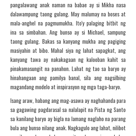
pangalawang anak naman na babae ay si Mikha nasa 
dalawampung taong gulang. May malumay na boses at 
mala-anghel na pagmumukha. Ito'y palaging bitbit ng 
ina sa simbahan. Ang bunso ay si Michael, sampung 
taong gulang. Bakas sa kanyang mukha ang pagiging 
masiyahin at bibo. Mahal siya ng lahat sapagkat, ang 
kanyang tawa ay nakakagaan ng kalooban kahit sa 
pinakamasungit na panahon. Lahat ng tao sa baryo ay 
hinahangaan ang pamilya banal, sila ang nagsilbing 
magandang modelo at inspirasyon ng mga taga-baryo.
Isang araw, habang ang mag-asawa ay naghahanda para 
sa gagawing pagdarasal sa nalalapit na Pista ng Santo 
sa kanilang baryo ay bigla na lamang naglaho na parang 
bula ang bunso nilang anak. Nagkagulo ang lahat, nilibot 