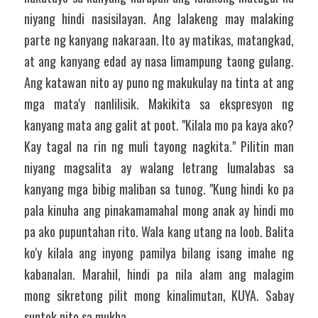
niyang hindi nasisilayan. Ang lalakeng may malaking 
parte ng kanyang nakaraan. Ito ay matikas, matangkad, 
at ang kanyang edad ay nasa limampung taong gulang. 
Ang katawan nito ay puno ng makukulay na tinta at ang 
mga mata'y nanlilisik. Makikita sa ekspresyon ng 
kanyang mata ang galit at poot. "Kilala mo pa kaya ako? 
Kay tagal na rin ng muli tayong nagkita." Pilitin man 
niyang magsalita ay walang letrang lumalabas sa 
kanyang mga bibig maliban sa tunog. "Kung hindi ko pa 
pala kinuha ang pinakamamahal mong anak ay hindi mo 
pa ako pupuntahan rito. Wala kang utang na loob. Balita 
ko'y kilala ang inyong pamilya bilang isang imahe ng 
kabanalan. Marahil, hindi pa nila alam ang malagim 
mong sikretong pilit mong kinalimutan, KUYA. Sabay 
suntok nito sa mukha. 