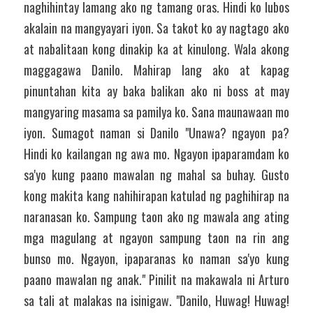
naghihintay lamang ako ng tamang oras. Hindi ko lubos 
akalain na mangyayari iyon. Sa takot ko ay nagtago ako 
at nabalitaan kong dinakip ka at kinulong. Wala akong 
maggagawa Danilo. Mahirap lang ako at kapag 
pinuntahan kita ay baka balikan ako ni boss at may 
mangyaring masama sa pamilya ko. Sana maunawaan mo 
iyon. Sumagot naman si Danilo "Unawa? ngayon pa? 
Hindi ko kailangan ng awa mo. Ngayon ipaparamdam ko 
sa'yo kung paano mawalan ng mahal sa buhay. Gusto 
kong makita kang nahihirapan katulad ng paghihirap na 
naranasan ko. Sampung taon ako ng mawala ang ating 
mga magulang at ngayon sampung taon na rin ang 
bunso mo. Ngayon, ipaparanas ko naman sa'yo kung 
paano mawalan ng anak." Pinilit na makawala ni Arturo 
sa tali at malakas na isinigaw. "Danilo, Huwag! Huwag! 