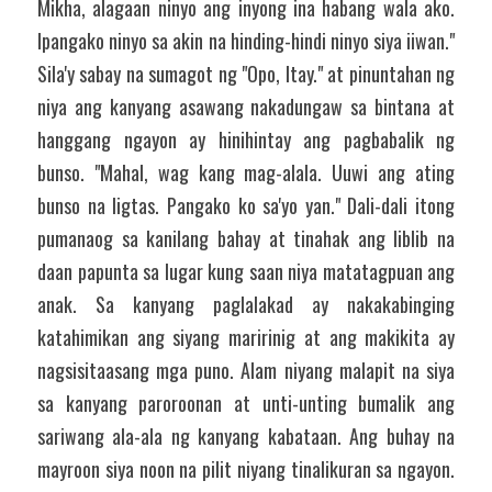
Mikha, alagaan ninyo ang inyong ina habang wala ako. 
Ipangako ninyo sa akin na hinding-hindi ninyo siya iiwan." 
Sila'y sabay na sumagot ng "Opo, Itay." at pinuntahan ng 
niya ang kanyang asawang nakadungaw sa bintana at 
hanggang ngayon ay hinihintay ang pagbabalik ng 
bunso. "Mahal, wag kang mag-alala. Uuwi ang ating 
bunso na ligtas. Pangako ko sa'yo yan." Dali-dali itong 
pumanaog sa kanilang bahay at tinahak ang liblib na 
daan papunta sa lugar kung saan niya matatagpuan ang 
anak. Sa kanyang paglalakad ay nakakabinging 
katahimikan ang siyang maririnig at ang makikita ay 
nagsisitaasang mga puno. Alam niyang malapit na siya 
sa kanyang paroroonan at unti-unting bumalik ang 
sariwang ala-ala ng kanyang kabataan. Ang buhay na 
mayroon siya noon na pilit niyang tinalikuran sa ngayon.  