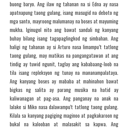
buong baryo. Ang ilaw ng tahanan na si Edna ay nasa 
apatnapung taong gulang, isang masugid na deboto ng 
mga santo, mayroong malumanay na boses at mayuming 
mukha. Iginugol nito ang bawat sandali ng kanyang 
buhay bilang isang tagapaglingkod ng simbahan. Ang 
haligi ng tahanan ay si Arturo nasa limampu’t tatlong 
taong gulang, may matikas na pangangatawan at ang 
tindig ay tuwid ngunit, taglay ang kababaang-loob na 
tila isang repleksyon ng tunay na mananampalataya. 
Ang kanyang boses ay mababa at mahinahon bawat 
bigkas ng salita ay parang musika na hatid ay 
kaliwanagan at pag-asa. Ang panganay na anak na 
lalake si Miko nasa dalawampu't tatlong taong gulang. 
Kilala sa kanyang pagiging maginoo at pagkakaroon ng 
bukal na kalooban at malasakit sa kapwa. Ang 